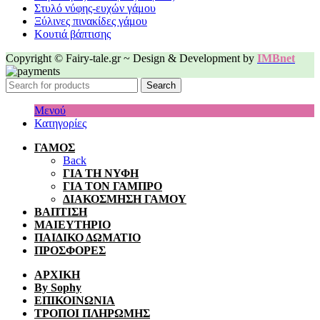
Στυλό νύφης-ευχών γάμου
Ξύλινες πινακίδες γάμου
Κουτιά βάπτισης
Copyright © Fairy-tale.gr ~ Design & Development by
IMBnet
Search
Μενού
Κατηγορίες
ΓΑΜΟΣ
Back
ΓΙΑ ΤΗ ΝΥΦΗ
ΓΙΑ ΤΟΝ ΓΑΜΠΡΟ
ΔΙΑΚΟΣΜΗΣΗ ΓΑΜΟΥ
ΒΑΠΤΙΣΗ
ΜΑΙΕΥΤΗΡΙΟ
ΠΑΙΔΙΚΟ ΔΩΜΑΤΙΟ
ΠΡΟΣΦΟΡΕΣ
ΑΡΧΙΚΗ
By Sophy
ΕΠΙΚΟΙΝΩΝΙΑ
ΤΡΟΠΟΙ ΠΛΗΡΩΜΗΣ