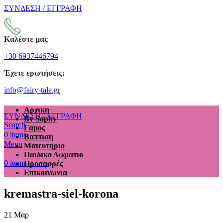
ΣΥΝΔΕΣΗ / ΕΓΓΡΑΦΗ
Καλέστε μας
+30 6937446794
Έχετε ερωτήσεις;
info@fairy-tale.gr
Αρχικη
ΣΥΝΔΕΣΗ / ΕΓΓΡΑΦΗ
By Sophy
Search
Γαμος
€
0.00
0
items
Βαπτιση
Menu
Μαιευτηριο
Παιδικο Δωματιο
€
0.00
0
items
Προσφορές
Επικοινωνια
kremastra-siel-korona
21
Μαρ