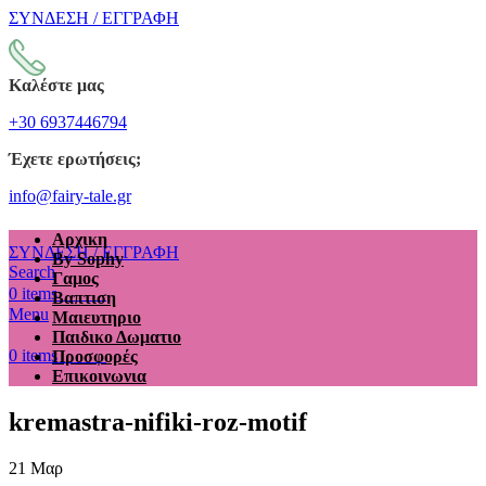
ΣΥΝΔΕΣΗ / ΕΓΓΡΑΦΗ
Καλέστε μας
+30 6937446794
Έχετε ερωτήσεις;
info@fairy-tale.gr
Αρχικη
ΣΥΝΔΕΣΗ / ΕΓΓΡΑΦΗ
By Sophy
Search
Γαμος
€
0.00
0
items
Βαπτιση
Menu
Μαιευτηριο
Παιδικο Δωματιο
€
0.00
0
items
Προσφορές
Επικοινωνια
kremastra-nifiki-roz-motif
21
Μαρ