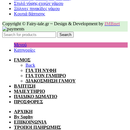
Στυλό νύφης-ευχών γάμου
Ξύλινες πινακίδες γάμου
Κουτιά βάπτισης
Copyright © Fairy-tale.gr ~ Design & Development by
IMBnet
Search
Μενού
Κατηγορίες
ΓΑΜΟΣ
Back
ΓΙΑ ΤΗ ΝΥΦΗ
ΓΙΑ ΤΟΝ ΓΑΜΠΡΟ
ΔΙΑΚΟΣΜΗΣΗ ΓΑΜΟΥ
ΒΑΠΤΙΣΗ
ΜΑΙΕΥΤΗΡΙΟ
ΠΑΙΔΙΚΟ ΔΩΜΑΤΙΟ
ΠΡΟΣΦΟΡΕΣ
ΑΡΧΙΚΗ
By Sophy
ΕΠΙΚΟΙΝΩΝΙΑ
ΤΡΟΠΟΙ ΠΛΗΡΩΜΗΣ