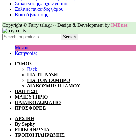
Στυλό νύφης-ευχών γάμου
Ξύλινες πινακίδες γάμου
Κουτιά βάπτισης
Copyright © Fairy-tale.gr ~ Design & Development by
IMBnet
Search
Μενού
Κατηγορίες
ΓΑΜΟΣ
Back
ΓΙΑ ΤΗ ΝΥΦΗ
ΓΙΑ ΤΟΝ ΓΑΜΠΡΟ
ΔΙΑΚΟΣΜΗΣΗ ΓΑΜΟΥ
ΒΑΠΤΙΣΗ
ΜΑΙΕΥΤΗΡΙΟ
ΠΑΙΔΙΚΟ ΔΩΜΑΤΙΟ
ΠΡΟΣΦΟΡΕΣ
ΑΡΧΙΚΗ
By Sophy
ΕΠΙΚΟΙΝΩΝΙΑ
ΤΡΟΠΟΙ ΠΛΗΡΩΜΗΣ