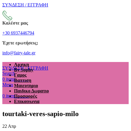
ΣΥΝΔΕΣΗ / ΕΓΓΡΑΦΗ
Καλέστε μας
+30 6937446794
Έχετε ερωτήσεις;
info@fairy-tale.gr
Αρχικη
ΣΥΝΔΕΣΗ / ΕΓΓΡΑΦΗ
By Sophy
Search
Γαμος
€
0.00
0
items
Βαπτιση
Menu
Μαιευτηριο
Παιδικο Δωματιο
€
0.00
0
items
Προσφορές
Επικοινωνια
tourtaki-veres-sapio-milo
22
Απρ