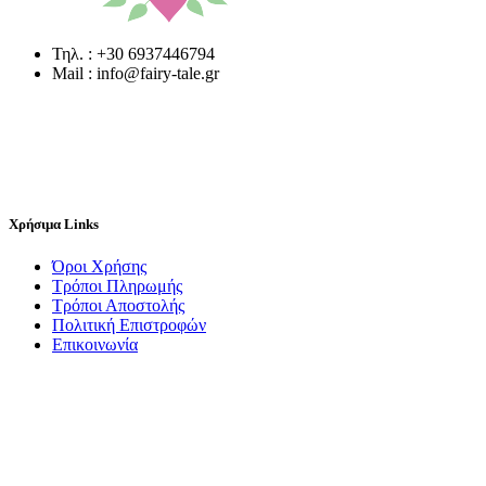
Τηλ. : +30 6937446794
Mail : info@fairy-tale.gr
Χρήσιμα Links
Όροι Χρήσης
Τρόποι Πληρωμής
Τρόποι Αποστολής
Πολιτική Επιστροφών
Επικοινωνία