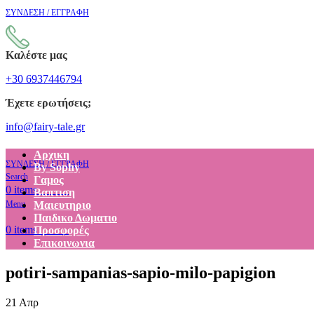
ΣΥΝΔΕΣΗ / ΕΓΓΡΑΦΗ
Καλέστε μας
+30 6937446794
Έχετε ερωτήσεις;
info@fairy-tale.gr
Αρχικη
ΣΥΝΔΕΣΗ / ΕΓΓΡΑΦΗ
By Sophy
Search
Γαμος
€
0.00
0
items
Βαπτιση
Menu
Μαιευτηριο
Παιδικο Δωματιο
€
0.00
0
items
Προσφορές
Επικοινωνια
potiri-sampanias-sapio-milo-papigion
21
Απρ