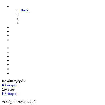
ΓΑΜΟΣ
Back
ΓΙΑ ΤΗ ΝΥΦΗ
ΓΙΑ ΤΟΝ ΓΑΜΠΡΟ
ΔΙΑΚΟΣΜΗΣΗ ΓΑΜΟΥ
ΒΑΠΤΙΣΗ
ΜΑΙΕΥΤΗΡΙΟ
ΠΑΙΔΙΚΟ ΔΩΜΑΤΙΟ
ΠΡΟΣΦΟΡΕΣ
ΑΡΧΙΚΗ
By Sophy
ΕΠΙΚΟΙΝΩΝΙΑ
ΤΡΟΠΟΙ ΠΛΗΡΩΜΗΣ
ΤΡΟΠΟΙ ΑΠΟΣΤΟΛΗΣ
ΠΟΛΙΤΙΚΗ ΕΠΙΣΤΡΟΦΩΝ
ΣΥΝΔΕΣΗ / ΕΓΓΡΑΦΗ
Καλάθι αγορών
Κλείσιμο
Συνδεση
Κλείσιμο
Δεν έχετε λογαριασμό;