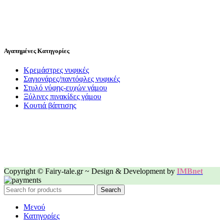
Αγαπημένες Κατηγορίες
Κρεμάστρες νυφικές
Σαγιονάρες/παντόφλες νυφικές
Στυλό νύφης-ευχών γάμου
Ξύλινες πινακίδες γάμου
Κουτιά βάπτισης
Copyright © Fairy-tale.gr ~ Design & Development by
IMBnet
Search
Μενού
Κατηγορίες