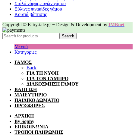
Στυλό νύφης-ευχών γάμου
Ξύλινες πινακίδες γάμου
Κουτιά βάπτισης
Copyright © Fairy-tale.gr ~ Design & Development by
IMBnet
Search
Μενού
Κατηγορίες
ΓΑΜΟΣ
Back
ΓΙΑ ΤΗ ΝΥΦΗ
ΓΙΑ ΤΟΝ ΓΑΜΠΡΟ
ΔΙΑΚΟΣΜΗΣΗ ΓΑΜΟΥ
ΒΑΠΤΙΣΗ
ΜΑΙΕΥΤΗΡΙΟ
ΠΑΙΔΙΚΟ ΔΩΜΑΤΙΟ
ΠΡΟΣΦΟΡΕΣ
ΑΡΧΙΚΗ
By Sophy
ΕΠΙΚΟΙΝΩΝΙΑ
ΤΡΟΠΟΙ ΠΛΗΡΩΜΗΣ