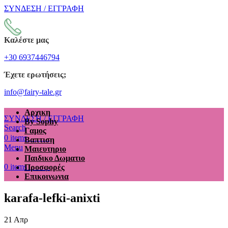
ΣΥΝΔΕΣΗ / ΕΓΓΡΑΦΗ
Καλέστε μας
+30 6937446794
Έχετε ερωτήσεις;
info@fairy-tale.gr
Αρχικη
ΣΥΝΔΕΣΗ / ΕΓΓΡΑΦΗ
By Sophy
Search
Γαμος
€
0.00
0
items
Βαπτιση
Menu
Μαιευτηριο
Παιδικο Δωματιο
€
0.00
0
items
Προσφορές
Επικοινωνια
karafa-lefki-anixti
21
Απρ