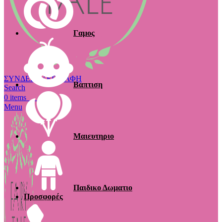
Γαμος
ΣΥΝΔΕΣΗ / ΕΓΓΡΑΦΗ
Βαπτιση
Search
€
0.00
0
items
Menu
Μαιευτηριο
Παιδικο Δωματιο
Προσφορές