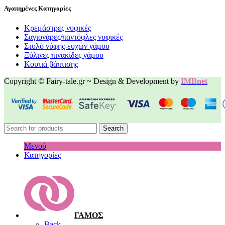
Αγαπημένες Κατηγορίες
Κρεμάστρες νυφικές
Σαγιονάρες/παντόφλες νυφικές
Στυλό νύφης-ευχών γάμου
Ξύλινες πινακίδες γάμου
Κουτιά βάπτισης
Copyright © Fairy-tale.gr ~ Design & Development by
IMBnet
Search
Μενού
Κατηγορίες
ΓΑΜΟΣ
Back