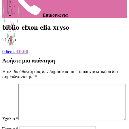
Επικοινωνια
biblio-efxon-elia-xryso
21
Απρ
€
0.00
0
items
Αφήστε μια απάντηση
Η ηλ. διεύθυνση σας δεν δημοσιεύεται.
Τα υποχρεωτικά πεδία
σημειώνονται με
*
Σχόλιο
*
Όνομα
*