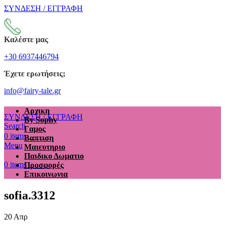
ΣΥΝΔΕΣΗ / ΕΓΓΡΑΦΗ
Καλέστε μας
+30 6937446794
Έχετε ερωτήσεις;
info@fairy-tale.gr
Αρχικη
ΣΥΝΔΕΣΗ / ΕΓΓΡΑΦΗ
By Sophy
Search
Γαμος
€
0.00
0
items
Βαπτιση
Menu
Μαιευτηριο
Παιδικο Δωματιο
€
0.00
0
items
Προσφορές
Επικοινωνια
sofia.3312
20
Απρ