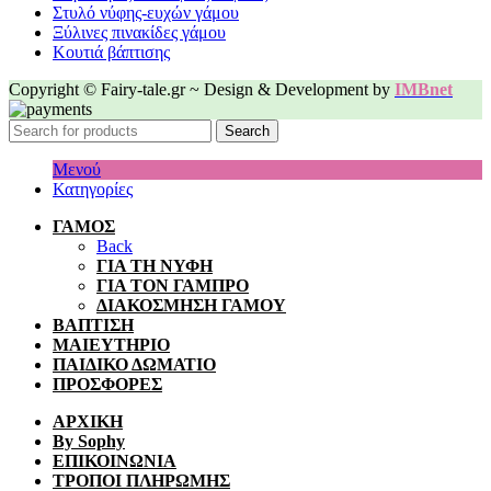
Στυλό νύφης-ευχών γάμου
Ξύλινες πινακίδες γάμου
Κουτιά βάπτισης
Copyright © Fairy-tale.gr ~ Design & Development by
IMBnet
Search
Μενού
Κατηγορίες
ΓΑΜΟΣ
Back
ΓΙΑ ΤΗ ΝΥΦΗ
ΓΙΑ ΤΟΝ ΓΑΜΠΡΟ
ΔΙΑΚΟΣΜΗΣΗ ΓΑΜΟΥ
ΒΑΠΤΙΣΗ
ΜΑΙΕΥΤΗΡΙΟ
ΠΑΙΔΙΚΟ ΔΩΜΑΤΙΟ
ΠΡΟΣΦΟΡΕΣ
ΑΡΧΙΚΗ
By Sophy
ΕΠΙΚΟΙΝΩΝΙΑ
ΤΡΟΠΟΙ ΠΛΗΡΩΜΗΣ