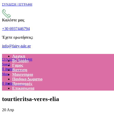
ΣΥΝΔΕΣΗ / ΕΓΓΡΑΦΗ
Καλέστε μας
+30 6937446794
Έχετε ερωτήσεις;
info@fairy-tale.gr
Αρχικη
ΣΥΝΔΕΣΗ / ΕΓΓΡΑΦΗ
By Sophy
Search
Γαμος
€
0.00
0
items
Βαπτιση
Menu
Μαιευτηριο
Παιδικο Δωματιο
€
0.00
0
items
Προσφορές
Επικοινωνια
tourtieritsa-veres-elia
20
Απρ