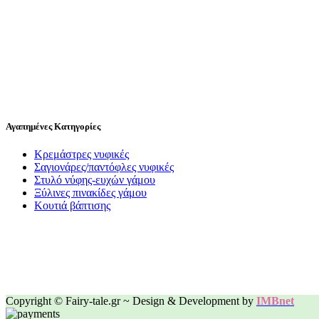
Αγαπημένες Κατηγορίες
Κρεμάστρες νυφικές
Σαγιονάρες/παντόφλες νυφικές
Στυλό νύφης-ευχών γάμου
Ξύλινες πινακίδες γάμου
Κουτιά βάπτισης
Copyright © Fairy-tale.gr ~ Design & Development by
IMBnet