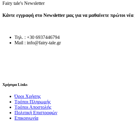
Fairy tale's Newsletter
Κάντε εγγραφή στο Newsletter μας για να μαθαίνετε πρώτοι νέ
Τηλ. : +30 6937446794
Mail : info@fairy-tale.gr
Χρήσιμα Links
Όροι Χρήσης
Τρόποι Πληρωμής
Τρόποι Αποστολής
Πολιτική Επιστροφών
Επικοινωνία