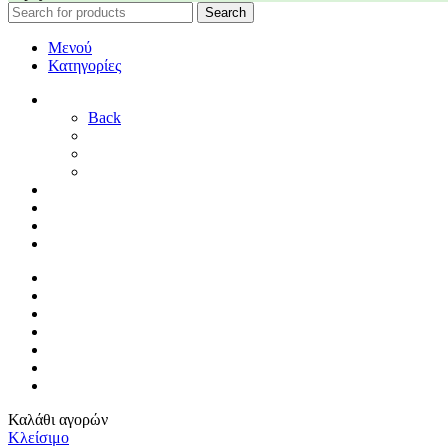
Search
Μενού
Κατηγορίες
ΓΑΜΟΣ
Back
ΓΙΑ ΤΗ ΝΥΦΗ
ΓΙΑ ΤΟΝ ΓΑΜΠΡΟ
ΔΙΑΚΟΣΜΗΣΗ ΓΑΜΟΥ
ΒΑΠΤΙΣΗ
ΜΑΙΕΥΤΗΡΙΟ
ΠΑΙΔΙΚΟ ΔΩΜΑΤΙΟ
ΠΡΟΣΦΟΡΕΣ
ΑΡΧΙΚΗ
By Sophy
ΕΠΙΚΟΙΝΩΝΙΑ
ΤΡΟΠΟΙ ΠΛΗΡΩΜΗΣ
ΤΡΟΠΟΙ ΑΠΟΣΤΟΛΗΣ
ΠΟΛΙΤΙΚΗ ΕΠΙΣΤΡΟΦΩΝ
ΣΥΝΔΕΣΗ / ΕΓΓΡΑΦΗ
Καλάθι αγορών
Κλείσιμο