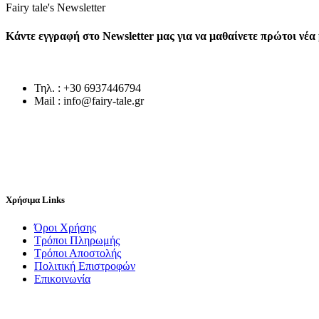
Fairy tale's Newsletter
Κάντε εγγραφή στο Newsletter μας για να μαθαίνετε πρώτοι νέ
Τηλ. : +30 6937446794
Mail : info@fairy-tale.gr
Χρήσιμα Links
Όροι Χρήσης
Τρόποι Πληρωμής
Τρόποι Αποστολής
Πολιτική Επιστροφών
Επικοινωνία