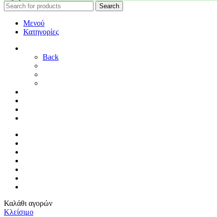
Search
Μενού
Κατηγορίες
ΓΑΜΟΣ
Back
ΓΙΑ ΤΗ ΝΥΦΗ
ΓΙΑ ΤΟΝ ΓΑΜΠΡΟ
ΔΙΑΚΟΣΜΗΣΗ ΓΑΜΟΥ
ΒΑΠΤΙΣΗ
ΜΑΙΕΥΤΗΡΙΟ
ΠΑΙΔΙΚΟ ΔΩΜΑΤΙΟ
ΠΡΟΣΦΟΡΕΣ
ΑΡΧΙΚΗ
By Sophy
ΕΠΙΚΟΙΝΩΝΙΑ
ΤΡΟΠΟΙ ΠΛΗΡΩΜΗΣ
ΤΡΟΠΟΙ ΑΠΟΣΤΟΛΗΣ
ΠΟΛΙΤΙΚΗ ΕΠΙΣΤΡΟΦΩΝ
ΣΥΝΔΕΣΗ / ΕΓΓΡΑΦΗ
Καλάθι αγορών
Κλείσιμο