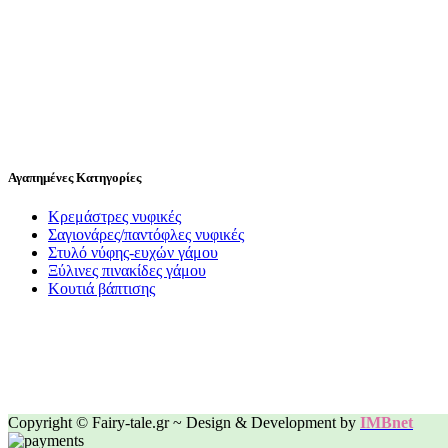
Αγαπημένες Κατηγορίες
Κρεμάστρες νυφικές
Σαγιονάρες/παντόφλες νυφικές
Στυλό νύφης-ευχών γάμου
Ξύλινες πινακίδες γάμου
Κουτιά βάπτισης
Copyright © Fairy-tale.gr ~ Design & Development by
IMBnet