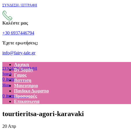
ΣΥΝΔΕΣΗ / ΕΓΓΡΑΦΗ
Καλέστε μας
+30 6937446794
Έχετε ερωτήσεις;
info@fairy-tale.gr
Αρχικη
ΣΥΝΔΕΣΗ / ΕΓΓΡΑΦΗ
By Sophy
Search
Γαμος
€
0.00
0
items
Βαπτιση
Menu
Μαιευτηριο
Παιδικο Δωματιο
€
0.00
0
items
Προσφορές
Επικοινωνια
tourtieritsa-agori-karavaki
20
Απρ