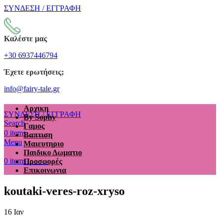
ΣΥΝΔΕΣΗ / ΕΓΓΡΑΦΗ
Καλέστε μας
+30 6937446794
Έχετε ερωτήσεις;
info@fairy-tale.gr
Αρχικη
ΣΥΝΔΕΣΗ / ΕΓΓΡΑΦΗ
By Sophy
Search
Γαμος
€
0.00
0
items
Βαπτιση
Menu
Μαιευτηριο
Παιδικο Δωματιο
€
0.00
0
items
Προσφορές
Επικοινωνια
koutaki-veres-roz-xryso
16
Ιαν