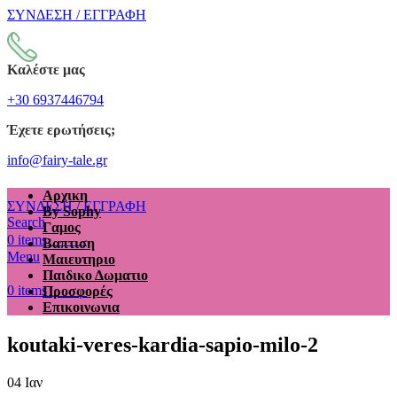
ΣΥΝΔΕΣΗ / ΕΓΓΡΑΦΗ
Καλέστε μας
+30 6937446794
Έχετε ερωτήσεις;
info@fairy-tale.gr
Αρχικη
ΣΥΝΔΕΣΗ / ΕΓΓΡΑΦΗ
By Sophy
Search
Γαμος
€
0.00
0
items
Βαπτιση
Menu
Μαιευτηριο
Παιδικο Δωματιο
€
0.00
0
items
Προσφορές
Επικοινωνια
koutaki-veres-kardia-sapio-milo-2
04
Ιαν