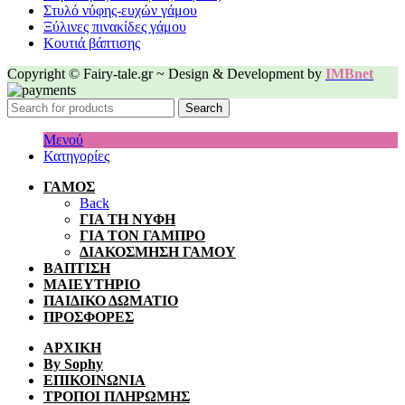
Στυλό νύφης-ευχών γάμου
Ξύλινες πινακίδες γάμου
Κουτιά βάπτισης
Copyright © Fairy-tale.gr ~ Design & Development by
IMBnet
Search
Μενού
Κατηγορίες
ΓΑΜΟΣ
Back
ΓΙΑ ΤΗ ΝΥΦΗ
ΓΙΑ ΤΟΝ ΓΑΜΠΡΟ
ΔΙΑΚΟΣΜΗΣΗ ΓΑΜΟΥ
ΒΑΠΤΙΣΗ
ΜΑΙΕΥΤΗΡΙΟ
ΠΑΙΔΙΚΟ ΔΩΜΑΤΙΟ
ΠΡΟΣΦΟΡΕΣ
ΑΡΧΙΚΗ
By Sophy
ΕΠΙΚΟΙΝΩΝΙΑ
ΤΡΟΠΟΙ ΠΛΗΡΩΜΗΣ