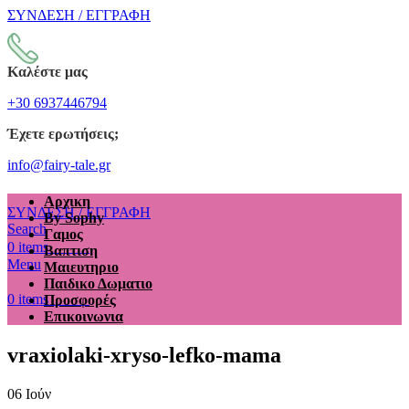
ΣΥΝΔΕΣΗ / ΕΓΓΡΑΦΗ
Καλέστε μας
+30 6937446794
Έχετε ερωτήσεις;
info@fairy-tale.gr
Αρχικη
ΣΥΝΔΕΣΗ / ΕΓΓΡΑΦΗ
By Sophy
Search
Γαμος
€
0.00
0
items
Βαπτιση
Menu
Μαιευτηριο
Παιδικο Δωματιο
€
0.00
0
items
Προσφορές
Επικοινωνια
vraxiolaki-xryso-lefko-mama
06
Ιούν