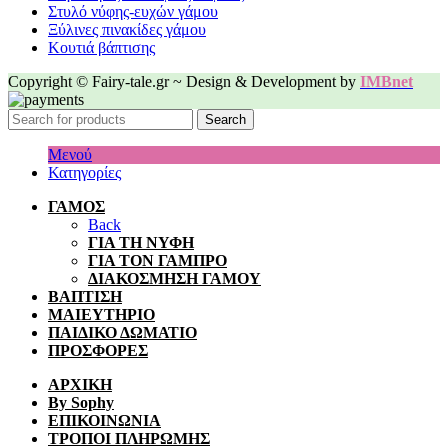
Στυλό νύφης-ευχών γάμου
Ξύλινες πινακίδες γάμου
Κουτιά βάπτισης
Copyright © Fairy-tale.gr ~ Design & Development by
IMBnet
Search
Μενού
Κατηγορίες
ΓΑΜΟΣ
Back
ΓΙΑ ΤΗ ΝΥΦΗ
ΓΙΑ ΤΟΝ ΓΑΜΠΡΟ
ΔΙΑΚΟΣΜΗΣΗ ΓΑΜΟΥ
ΒΑΠΤΙΣΗ
ΜΑΙΕΥΤΗΡΙΟ
ΠΑΙΔΙΚΟ ΔΩΜΑΤΙΟ
ΠΡΟΣΦΟΡΕΣ
ΑΡΧΙΚΗ
By Sophy
ΕΠΙΚΟΙΝΩΝΙΑ
ΤΡΟΠΟΙ ΠΛΗΡΩΜΗΣ