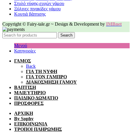
Στυλό νύφης-ευχών γάμου
Ξύλινες πινακίδες γάμου
Κουτιά βάπτισης
Copyright © Fairy-tale.gr ~ Design & Development by
IMBnet
Search
Μενού
Κατηγορίες
ΓΑΜΟΣ
Back
ΓΙΑ ΤΗ ΝΥΦΗ
ΓΙΑ ΤΟΝ ΓΑΜΠΡΟ
ΔΙΑΚΟΣΜΗΣΗ ΓΑΜΟΥ
ΒΑΠΤΙΣΗ
ΜΑΙΕΥΤΗΡΙΟ
ΠΑΙΔΙΚΟ ΔΩΜΑΤΙΟ
ΠΡΟΣΦΟΡΕΣ
ΑΡΧΙΚΗ
By Sophy
ΕΠΙΚΟΙΝΩΝΙΑ
ΤΡΟΠΟΙ ΠΛΗΡΩΜΗΣ