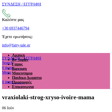
ΣΥΝΔΕΣΗ / ΕΓΓΡΑΦΗ
Καλέστε μας
+30 6937446794
Έχετε ερωτήσεις;
info@fairy-tale.gr
Αρχικη
ΣΥΝΔΕΣΗ / ΕΓΓΡΑΦΗ
By Sophy
Search
Γαμος
€
0.00
0
items
Βαπτιση
Menu
Μαιευτηριο
Παιδικο Δωματιο
€
0.00
0
items
Προσφορές
Επικοινωνια
vraxiolaki-strog-xryso-ivoire-mama
06
Ιούν