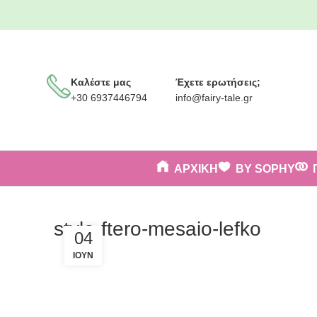
Καλέστε μας
Έχετε ερωτήσεις;
+30 6937446794
info@fairy-tale.gr
ΑΡΧΙΚΗ
BY SOPHY
stylo-ftero-mesaio-lefko
04
ΙΟΎΝ