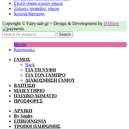
Στυλό νύφης-ευχών γάμου
Ξύλινες πινακίδες γάμου
Κουτιά βάπτισης
Copyright © Fairy-tale.gr ~ Design & Development by
IMBnet
Search
Μενού
Κατηγορίες
ΓΑΜΟΣ
Back
ΓΙΑ ΤΗ ΝΥΦΗ
ΓΙΑ ΤΟΝ ΓΑΜΠΡΟ
ΔΙΑΚΟΣΜΗΣΗ ΓΑΜΟΥ
ΒΑΠΤΙΣΗ
ΜΑΙΕΥΤΗΡΙΟ
ΠΑΙΔΙΚΟ ΔΩΜΑΤΙΟ
ΠΡΟΣΦΟΡΕΣ
ΑΡΧΙΚΗ
By Sophy
ΕΠΙΚΟΙΝΩΝΙΑ
ΤΡΟΠΟΙ ΠΛΗΡΩΜΗΣ