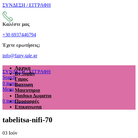
ΣΥΝΔΕΣΗ / ΕΓΓΡΑΦΗ
Καλέστε μας
+30 6937446794
Έχετε ερωτήσεις;
info@fairy-tale.gr
Αρχικη
ΣΥΝΔΕΣΗ / ΕΓΓΡΑΦΗ
By Sophy
Search
Γαμος
€
0.00
0
items
Βαπτιση
Menu
Μαιευτηριο
Παιδικο Δωματιο
€
0.00
0
items
Προσφορές
Επικοινωνια
tabelitsa-nifi-70
03
Ιούν