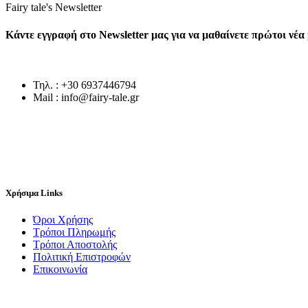
Fairy tale's Newsletter
Κάντε εγγραφή στο Newsletter μας για να μαθαίνετε πρώτοι νέ
Τηλ. : +30 6937446794
Mail : info@fairy-tale.gr
Χρήσιμα Links
Όροι Χρήσης
Τρόποι Πληρωμής
Τρόποι Αποστολής
Πολιτική Επιστροφών
Επικοινωνία