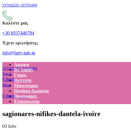
ΣΥΝΔΕΣΗ / ΕΓΓΡΑΦΗ
Καλέστε μας
+30 6937446794
Έχετε ερωτήσεις;
info@fairy-tale.gr
Αρχικη
ΣΥΝΔΕΣΗ / ΕΓΓΡΑΦΗ
By Sophy
Search
Γαμος
€
0.00
0
items
Βαπτιση
Menu
Μαιευτηριο
Παιδικο Δωματιο
€
0.00
0
items
Προσφορές
Επικοινωνια
sagionares-nifikes-dantela-ivoire
03
Ιούν