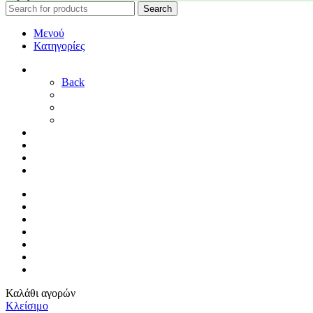
Search
Μενού
Κατηγορίες
ΓΑΜΟΣ
Back
ΓΙΑ ΤΗ ΝΥΦΗ
ΓΙΑ ΤΟΝ ΓΑΜΠΡΟ
ΔΙΑΚΟΣΜΗΣΗ ΓΑΜΟΥ
ΒΑΠΤΙΣΗ
ΜΑΙΕΥΤΗΡΙΟ
ΠΑΙΔΙΚΟ ΔΩΜΑΤΙΟ
ΠΡΟΣΦΟΡΕΣ
ΑΡΧΙΚΗ
By Sophy
ΕΠΙΚΟΙΝΩΝΙΑ
ΤΡΟΠΟΙ ΠΛΗΡΩΜΗΣ
ΤΡΟΠΟΙ ΑΠΟΣΤΟΛΗΣ
ΠΟΛΙΤΙΚΗ ΕΠΙΣΤΡΟΦΩΝ
ΣΥΝΔΕΣΗ / ΕΓΓΡΑΦΗ
Καλάθι αγορών
Κλείσιμο