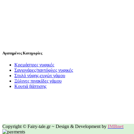
Αγαπημένες Κατηγορίες
Κρεμάστρες νυφικές
Σαγιονάρες/παντόφλες νυφικές
Στυλό νύφης-ευχών γάμου
Ξύλινες πινακίδες γάμου
Κουτιά βάπτισης
Copyright © Fairy-tale.gr ~ Design & Development by
IMBnet