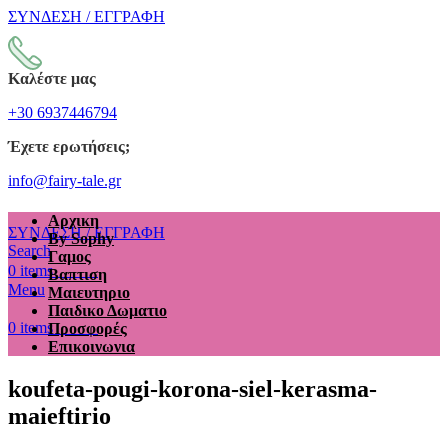
ΣΥΝΔΕΣΗ / ΕΓΓΡΑΦΗ
Καλέστε μας
+30 6937446794
Έχετε ερωτήσεις;
info@fairy-tale.gr
Αρχικη
ΣΥΝΔΕΣΗ / ΕΓΓΡΑΦΗ
By Sophy
Search
Γαμος
€
0.00
0
items
Βαπτιση
Menu
Μαιευτηριο
Παιδικο Δωματιο
€
0.00
0
items
Προσφορές
Επικοινωνια
koufeta-pougi-korona-siel-kerasma-
maieftirio