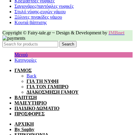
Κρεμάστρες νυφικές
Σαγιονάρες/παντόφλες νυφικές
Στυλό νύφης-ευχών γάμου
Ξύλινες πινακίδες γάμου
Κουτιά βάπτισης
Copyright © Fairy-tale.gr ~ Design & Development by
IMBnet
Search
Μενού
Κατηγορίες
ΓΑΜΟΣ
Back
ΓΙΑ ΤΗ ΝΥΦΗ
ΓΙΑ ΤΟΝ ΓΑΜΠΡΟ
ΔΙΑΚΟΣΜΗΣΗ ΓΑΜΟΥ
ΒΑΠΤΙΣΗ
ΜΑΙΕΥΤΗΡΙΟ
ΠΑΙΔΙΚΟ ΔΩΜΑΤΙΟ
ΠΡΟΣΦΟΡΕΣ
ΑΡΧΙΚΗ
By Sophy
ΕΠΙΚΟΙΝΩΝΙΑ