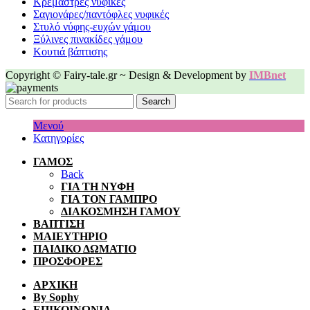
Κρεμάστρες νυφικές
Σαγιονάρες/παντόφλες νυφικές
Στυλό νύφης-ευχών γάμου
Ξύλινες πινακίδες γάμου
Κουτιά βάπτισης
Copyright © Fairy-tale.gr ~ Design & Development by
IMBnet
Search
Μενού
Κατηγορίες
ΓΑΜΟΣ
Back
ΓΙΑ ΤΗ ΝΥΦΗ
ΓΙΑ ΤΟΝ ΓΑΜΠΡΟ
ΔΙΑΚΟΣΜΗΣΗ ΓΑΜΟΥ
ΒΑΠΤΙΣΗ
ΜΑΙΕΥΤΗΡΙΟ
ΠΑΙΔΙΚΟ ΔΩΜΑΤΙΟ
ΠΡΟΣΦΟΡΕΣ
ΑΡΧΙΚΗ
By Sophy
ΕΠΙΚΟΙΝΩΝΙΑ