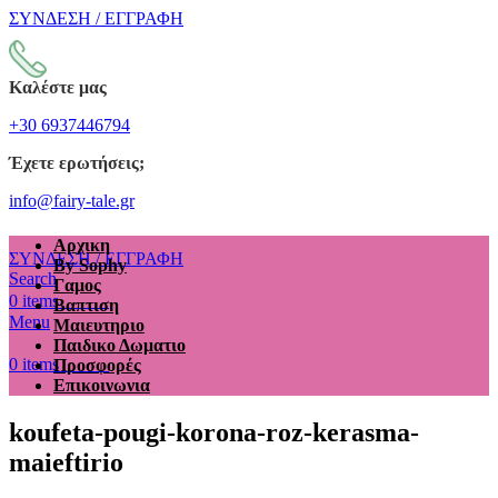
ΣΥΝΔΕΣΗ / ΕΓΓΡΑΦΗ
Καλέστε μας
+30 6937446794
Έχετε ερωτήσεις;
info@fairy-tale.gr
Αρχικη
ΣΥΝΔΕΣΗ / ΕΓΓΡΑΦΗ
By Sophy
Search
Γαμος
€
0.00
0
items
Βαπτιση
Menu
Μαιευτηριο
Παιδικο Δωματιο
€
0.00
0
items
Προσφορές
Επικοινωνια
koufeta-pougi-korona-roz-kerasma-
maieftirio