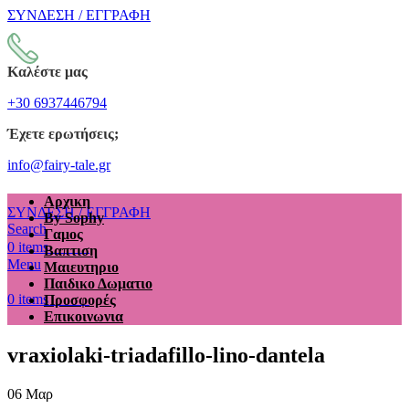
ΣΥΝΔΕΣΗ / ΕΓΓΡΑΦΗ
Καλέστε μας
+30 6937446794
Έχετε ερωτήσεις;
info@fairy-tale.gr
Αρχικη
ΣΥΝΔΕΣΗ / ΕΓΓΡΑΦΗ
By Sophy
Search
Γαμος
€
0.00
0
items
Βαπτιση
Menu
Μαιευτηριο
Παιδικο Δωματιο
€
0.00
0
items
Προσφορές
Επικοινωνια
vraxiolaki-triadafillo-lino-dantela
06
Μαρ