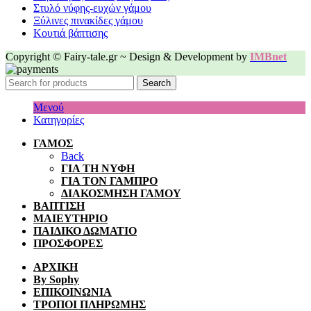
Στυλό νύφης-ευχών γάμου
Ξύλινες πινακίδες γάμου
Κουτιά βάπτισης
Copyright © Fairy-tale.gr ~ Design & Development by
IMBnet
Search
Μενού
Κατηγορίες
ΓΑΜΟΣ
Back
ΓΙΑ ΤΗ ΝΥΦΗ
ΓΙΑ ΤΟΝ ΓΑΜΠΡΟ
ΔΙΑΚΟΣΜΗΣΗ ΓΑΜΟΥ
ΒΑΠΤΙΣΗ
ΜΑΙΕΥΤΗΡΙΟ
ΠΑΙΔΙΚΟ ΔΩΜΑΤΙΟ
ΠΡΟΣΦΟΡΕΣ
ΑΡΧΙΚΗ
By Sophy
ΕΠΙΚΟΙΝΩΝΙΑ
ΤΡΟΠΟΙ ΠΛΗΡΩΜΗΣ