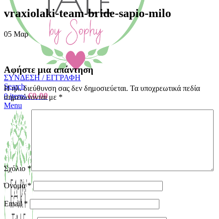
vraxiolaki-team-bride-sapio-milo
05
Μαρ
Αφήστε μια απάντηση
ΣΥΝΔΕΣΗ / ΕΓΓΡΑΦΗ
Search
Η ηλ. διεύθυνση σας δεν δημοσιεύεται.
Τα υποχρεωτικά πεδία
€
0.00
0
items
σημειώνονται με
*
Menu
Σχόλιο
*
Όνομα
*
Email
*