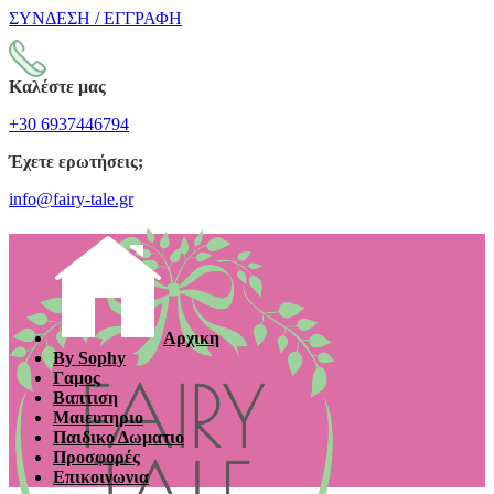
ΣΥΝΔΕΣΗ / ΕΓΓΡΑΦΗ
Καλέστε μας
+30 6937446794
Έχετε ερωτήσεις;
info@fairy-tale.gr
Αρχικη
By Sophy
Γαμος
Βαπτιση
Μαιευτηριο
Παιδικο Δωματιο
Προσφορές
Επικοινωνια