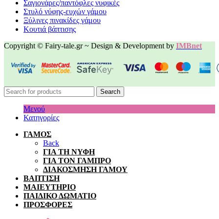
Σαγιονάρες/παντόφλες νυφικές
Στυλό νύφης-ευχών γάμου
Ξύλινες πινακίδες γάμου
Κουτιά βάπτισης
Copyright © Fairy-tale.gr ~ Design & Development by
IMBnet
Search
Μενού
Κατηγορίες
ΓΑΜΟΣ
Back
ΓΙΑ ΤΗ ΝΥΦΗ
ΓΙΑ ΤΟΝ ΓΑΜΠΡΟ
ΔΙΑΚΟΣΜΗΣΗ ΓΑΜΟΥ
ΒΑΠΤΙΣΗ
ΜΑΙΕΥΤΗΡΙΟ
ΠΑΙΔΙΚΟ ΔΩΜΑΤΙΟ
ΠΡΟΣΦΟΡΕΣ