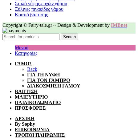
Στυλό νύφης-ευχών γάμου
Ξύλινες πινακίδες γάμου
Κουτιά βάπτισης
Copyright © Fairy-tale.gr ~ Design & Development by
IMBnet
Search
Μενού
Κατηγορίες
ΓΑΜΟΣ
Back
ΓΙΑ ΤΗ ΝΥΦΗ
ΓΙΑ ΤΟΝ ΓΑΜΠΡΟ
ΔΙΑΚΟΣΜΗΣΗ ΓΑΜΟΥ
ΒΑΠΤΙΣΗ
ΜΑΙΕΥΤΗΡΙΟ
ΠΑΙΔΙΚΟ ΔΩΜΑΤΙΟ
ΠΡΟΣΦΟΡΕΣ
ΑΡΧΙΚΗ
By Sophy
ΕΠΙΚΟΙΝΩΝΙΑ
ΤΡΟΠΟΙ ΠΛΗΡΩΜΗΣ