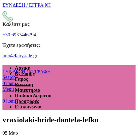
ΣΥΝΔΕΣΗ / ΕΓΓΡΑΦΗ
Καλέστε μας
+30 6937446794
Έχετε ερωτήσεις;
info@fairy-tale.gr
Αρχικη
ΣΥΝΔΕΣΗ / ΕΓΓΡΑΦΗ
By Sophy
Search
Γαμος
€
0.00
0
items
Βαπτιση
Menu
Μαιευτηριο
Παιδικο Δωματιο
€
0.00
0
items
Προσφορές
Επικοινωνια
vraxiolaki-bride-dantela-lefko
05
Μαρ