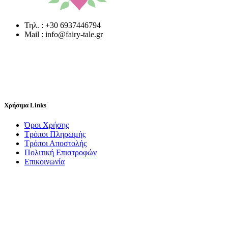
Τηλ. : +30 6937446794
Mail : info@fairy-tale.gr
Χρήσιμα Links
Όροι Χρήσης
Τρόποι Πληρωμής
Τρόποι Αποστολής
Πολιτική Επιστροφών
Επικοινωνία