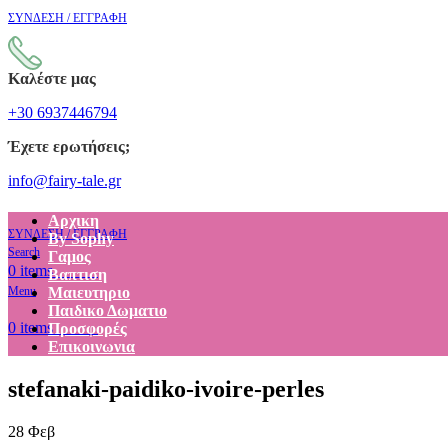
ΣΥΝΔΕΣΗ / ΕΓΓΡΑΦΗ
Καλέστε μας
+30 6937446794
Έχετε ερωτήσεις;
info@fairy-tale.gr
Αρχικη
ΣΥΝΔΕΣΗ / ΕΓΓΡΑΦΗ
By Sophy
Search
Γαμος
€
0.00
0
items
Βαπτιση
Menu
Μαιευτηριο
Παιδικο Δωματιο
€
0.00
0
items
Προσφορές
Επικοινωνια
stefanaki-paidiko-ivoire-perles
28
Φεβ