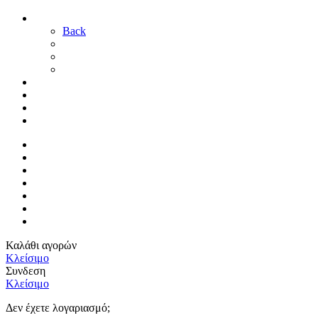
ΓΑΜΟΣ
Back
ΓΙΑ ΤΗ ΝΥΦΗ
ΓΙΑ ΤΟΝ ΓΑΜΠΡΟ
ΔΙΑΚΟΣΜΗΣΗ ΓΑΜΟΥ
ΒΑΠΤΙΣΗ
ΜΑΙΕΥΤΗΡΙΟ
ΠΑΙΔΙΚΟ ΔΩΜΑΤΙΟ
ΠΡΟΣΦΟΡΕΣ
ΑΡΧΙΚΗ
By Sophy
ΕΠΙΚΟΙΝΩΝΙΑ
ΤΡΟΠΟΙ ΠΛΗΡΩΜΗΣ
ΤΡΟΠΟΙ ΑΠΟΣΤΟΛΗΣ
ΠΟΛΙΤΙΚΗ ΕΠΙΣΤΡΟΦΩΝ
ΣΥΝΔΕΣΗ / ΕΓΓΡΑΦΗ
Καλάθι αγορών
Κλείσιμο
Συνδεση
Κλείσιμο
Δεν έχετε λογαριασμό;