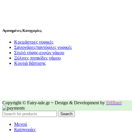
Αγαπημένες Κατηγορίες
Κρεμάστρες νυφικές
Σαγιονάρες/παντόφλες νυφικές
Στυλό νύφης-ευχών γάμου
Ξύλινες πινακίδες γάμου
Κουτιά βάπτισης
Copyright © Fairy-tale.gr ~ Design & Development by
IMBnet
Search
Μενού
Κατηγορίες