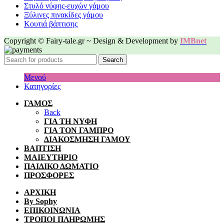
Στυλό νύφης-ευχών γάμου
Ξύλινες πινακίδες γάμου
Κουτιά βάπτισης
Copyright © Fairy-tale.gr ~ Design & Development by
IMBnet
Search
Μενού
Κατηγορίες
ΓΑΜΟΣ
Back
ΓΙΑ ΤΗ ΝΥΦΗ
ΓΙΑ ΤΟΝ ΓΑΜΠΡΟ
ΔΙΑΚΟΣΜΗΣΗ ΓΑΜΟΥ
ΒΑΠΤΙΣΗ
ΜΑΙΕΥΤΗΡΙΟ
ΠΑΙΔΙΚΟ ΔΩΜΑΤΙΟ
ΠΡΟΣΦΟΡΕΣ
ΑΡΧΙΚΗ
By Sophy
ΕΠΙΚΟΙΝΩΝΙΑ
ΤΡΟΠΟΙ ΠΛΗΡΩΜΗΣ