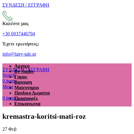
ΣΥΝΔΕΣΗ / ΕΓΓΡΑΦΗ
Καλέστε μας
+30 6937446794
Έχετε ερωτήσεις;
info@fairy-tale.gr
Αρχικη
ΣΥΝΔΕΣΗ / ΕΓΓΡΑΦΗ
By Sophy
Search
Γαμος
€
0.00
0
items
Βαπτιση
Menu
Μαιευτηριο
Παιδικο Δωματιο
€
0.00
0
items
Προσφορές
Επικοινωνια
kremastra-koritsi-mati-roz
27
Φεβ