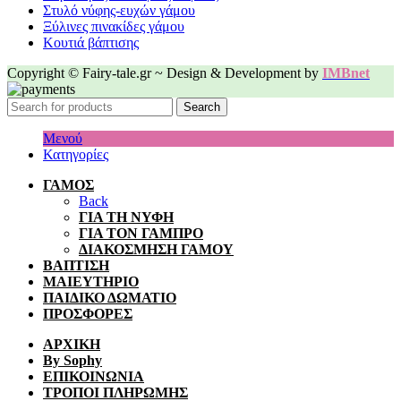
Στυλό νύφης-ευχών γάμου
Ξύλινες πινακίδες γάμου
Κουτιά βάπτισης
Copyright © Fairy-tale.gr ~ Design & Development by
IMBnet
Search
Μενού
Κατηγορίες
ΓΑΜΟΣ
Back
ΓΙΑ ΤΗ ΝΥΦΗ
ΓΙΑ ΤΟΝ ΓΑΜΠΡΟ
ΔΙΑΚΟΣΜΗΣΗ ΓΑΜΟΥ
ΒΑΠΤΙΣΗ
ΜΑΙΕΥΤΗΡΙΟ
ΠΑΙΔΙΚΟ ΔΩΜΑΤΙΟ
ΠΡΟΣΦΟΡΕΣ
ΑΡΧΙΚΗ
By Sophy
ΕΠΙΚΟΙΝΩΝΙΑ
ΤΡΟΠΟΙ ΠΛΗΡΩΜΗΣ