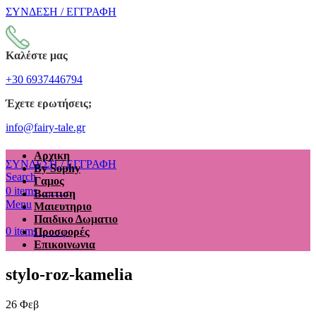
ΣΥΝΔΕΣΗ / ΕΓΓΡΑΦΗ
Καλέστε μας
+30 6937446794
Έχετε ερωτήσεις;
info@fairy-tale.gr
Αρχικη
ΣΥΝΔΕΣΗ / ΕΓΓΡΑΦΗ
By Sophy
Search
Γαμος
€
0.00
0
items
Βαπτιση
Menu
Μαιευτηριο
Παιδικο Δωματιο
€
0.00
0
items
Προσφορές
Επικοινωνια
stylo-roz-kamelia
26
Φεβ