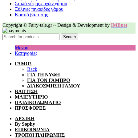
Στυλό νύφης-ευχών γάμου
Ξύλινες πινακίδες γάμου
Κουτιά βάπτισης
Copyright © Fairy-tale.gr ~ Design & Development by
IMBnet
Search
Μενού
Κατηγορίες
ΓΑΜΟΣ
Back
ΓΙΑ ΤΗ ΝΥΦΗ
ΓΙΑ ΤΟΝ ΓΑΜΠΡΟ
ΔΙΑΚΟΣΜΗΣΗ ΓΑΜΟΥ
ΒΑΠΤΙΣΗ
ΜΑΙΕΥΤΗΡΙΟ
ΠΑΙΔΙΚΟ ΔΩΜΑΤΙΟ
ΠΡΟΣΦΟΡΕΣ
ΑΡΧΙΚΗ
By Sophy
ΕΠΙΚΟΙΝΩΝΙΑ
ΤΡΟΠΟΙ ΠΛΗΡΩΜΗΣ