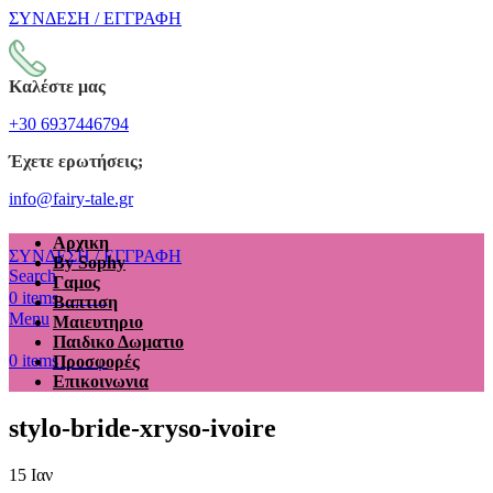
ΣΥΝΔΕΣΗ / ΕΓΓΡΑΦΗ
Καλέστε μας
+30 6937446794
Έχετε ερωτήσεις;
info@fairy-tale.gr
Αρχικη
ΣΥΝΔΕΣΗ / ΕΓΓΡΑΦΗ
By Sophy
Search
Γαμος
€
0.00
0
items
Βαπτιση
Menu
Μαιευτηριο
Παιδικο Δωματιο
€
0.00
0
items
Προσφορές
Επικοινωνια
stylo-bride-xryso-ivoire
15
Ιαν