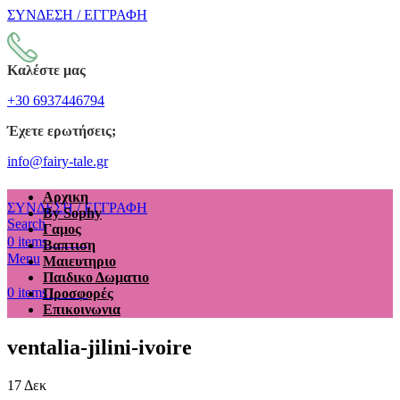
ΣΥΝΔΕΣΗ / ΕΓΓΡΑΦΗ
Καλέστε μας
+30 6937446794
Έχετε ερωτήσεις;
info@fairy-tale.gr
Αρχικη
ΣΥΝΔΕΣΗ / ΕΓΓΡΑΦΗ
By Sophy
Search
Γαμος
€
0.00
0
items
Βαπτιση
Menu
Μαιευτηριο
Παιδικο Δωματιο
€
0.00
0
items
Προσφορές
Επικοινωνια
ventalia-jilini-ivoire
17
Δεκ