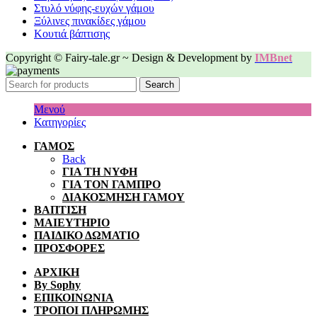
Στυλό νύφης-ευχών γάμου
Ξύλινες πινακίδες γάμου
Κουτιά βάπτισης
Copyright © Fairy-tale.gr ~ Design & Development by
IMBnet
Search
Μενού
Κατηγορίες
ΓΑΜΟΣ
Back
ΓΙΑ ΤΗ ΝΥΦΗ
ΓΙΑ ΤΟΝ ΓΑΜΠΡΟ
ΔΙΑΚΟΣΜΗΣΗ ΓΑΜΟΥ
ΒΑΠΤΙΣΗ
ΜΑΙΕΥΤΗΡΙΟ
ΠΑΙΔΙΚΟ ΔΩΜΑΤΙΟ
ΠΡΟΣΦΟΡΕΣ
ΑΡΧΙΚΗ
By Sophy
ΕΠΙΚΟΙΝΩΝΙΑ
ΤΡΟΠΟΙ ΠΛΗΡΩΜΗΣ