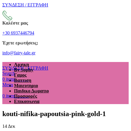
ΣΥΝΔΕΣΗ / ΕΓΓΡΑΦΗ
Καλέστε μας
+30 6937446794
Έχετε ερωτήσεις;
info@fairy-tale.gr
Αρχικη
ΣΥΝΔΕΣΗ / ΕΓΓΡΑΦΗ
By Sophy
Search
Γαμος
€
0.00
0
items
Βαπτιση
Menu
Μαιευτηριο
Παιδικο Δωματιο
€
0.00
0
items
Προσφορές
Επικοινωνια
kouti-nifika-papoutsia-pink-gold-1
14
Δεκ