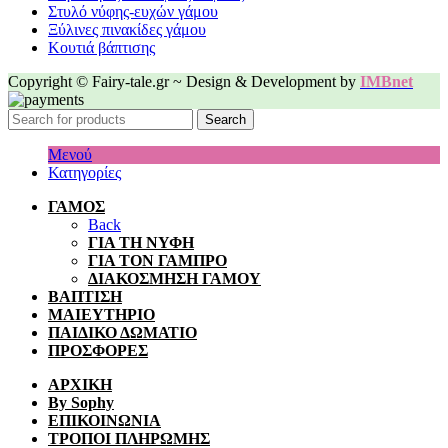
Στυλό νύφης-ευχών γάμου
Ξύλινες πινακίδες γάμου
Κουτιά βάπτισης
Copyright © Fairy-tale.gr ~ Design & Development by
IMBnet
Search
Μενού
Κατηγορίες
ΓΑΜΟΣ
Back
ΓΙΑ ΤΗ ΝΥΦΗ
ΓΙΑ ΤΟΝ ΓΑΜΠΡΟ
ΔΙΑΚΟΣΜΗΣΗ ΓΑΜΟΥ
ΒΑΠΤΙΣΗ
ΜΑΙΕΥΤΗΡΙΟ
ΠΑΙΔΙΚΟ ΔΩΜΑΤΙΟ
ΠΡΟΣΦΟΡΕΣ
ΑΡΧΙΚΗ
By Sophy
ΕΠΙΚΟΙΝΩΝΙΑ
ΤΡΟΠΟΙ ΠΛΗΡΩΜΗΣ