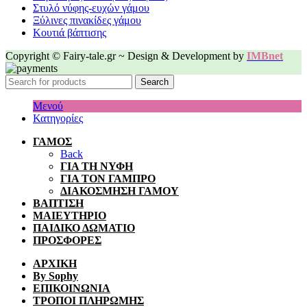
Στυλό νύφης-ευχών γάμου
Ξύλινες πινακίδες γάμου
Κουτιά βάπτισης
Copyright © Fairy-tale.gr ~ Design & Development by
IMBnet
Search
Μενού
Κατηγορίες
ΓΑΜΟΣ
Back
ΓΙΑ ΤΗ ΝΥΦΗ
ΓΙΑ ΤΟΝ ΓΑΜΠΡΟ
ΔΙΑΚΟΣΜΗΣΗ ΓΑΜΟΥ
ΒΑΠΤΙΣΗ
ΜΑΙΕΥΤΗΡΙΟ
ΠΑΙΔΙΚΟ ΔΩΜΑΤΙΟ
ΠΡΟΣΦΟΡΕΣ
ΑΡΧΙΚΗ
By Sophy
ΕΠΙΚΟΙΝΩΝΙΑ
ΤΡΟΠΟΙ ΠΛΗΡΩΜΗΣ