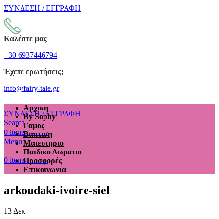
ΣΥΝΔΕΣΗ / ΕΓΓΡΑΦΗ
Καλέστε μας
+30 6937446794
Έχετε ερωτήσεις;
info@fairy-tale.gr
Αρχικη
ΣΥΝΔΕΣΗ / ΕΓΓΡΑΦΗ
By Sophy
Search
Γαμος
€
0.00
0
items
Βαπτιση
Menu
Μαιευτηριο
Παιδικο Δωματιο
€
0.00
0
items
Προσφορές
Επικοινωνια
arkoudaki-ivoire-siel
13
Δεκ