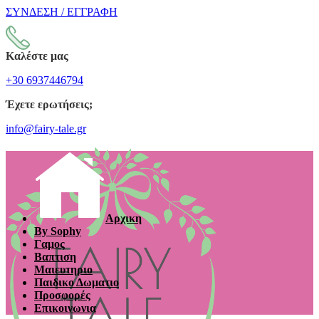
ΣΥΝΔΕΣΗ / ΕΓΓΡΑΦΗ
Καλέστε μας
+30 6937446794
Έχετε ερωτήσεις;
info@fairy-tale.gr
Αρχικη
By Sophy
Γαμος
Βαπτιση
Μαιευτηριο
Παιδικο Δωματιο
Προσφορές
Επικοινωνια