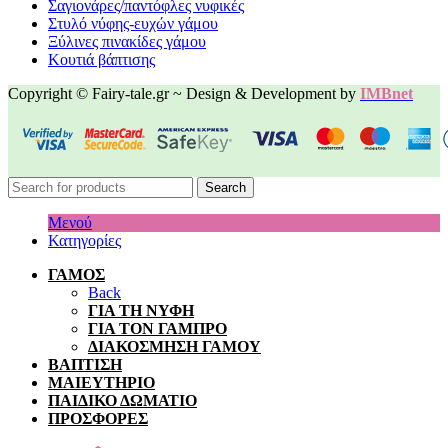
Σαγιονάρες/παντόφλες νυφικές
Στυλό νύφης-ευχών γάμου
Ξύλινες πινακίδες γάμου
Κουτιά βάπτισης
Copyright © Fairy-tale.gr ~ Design & Development by
IMBnet
Search
Μενού
Κατηγορίες
ΓΑΜΟΣ
Back
ΓΙΑ ΤΗ ΝΥΦΗ
ΓΙΑ ΤΟΝ ΓΑΜΠΡΟ
ΔΙΑΚΟΣΜΗΣΗ ΓΑΜΟΥ
ΒΑΠΤΙΣΗ
ΜΑΙΕΥΤΗΡΙΟ
ΠΑΙΔΙΚΟ ΔΩΜΑΤΙΟ
ΠΡΟΣΦΟΡΕΣ