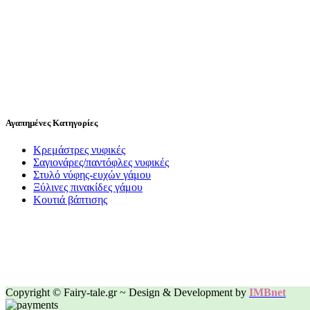
Αγαπημένες Κατηγορίες
Κρεμάστρες νυφικές
Σαγιονάρες/παντόφλες νυφικές
Στυλό νύφης-ευχών γάμου
Ξύλινες πινακίδες γάμου
Κουτιά βάπτισης
Copyright © Fairy-tale.gr ~ Design & Development by
IMBnet