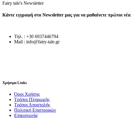
Fairy tale's Newsletter
Κάντε εγγραφή στο Newsletter μας για να μαθαίνετε πρώτοι νέ
Τηλ. : +30 6937446794
Mail : info@fairy-tale.gr
Χρήσιμα Links
Όροι Χρήσης
Τρόποι Πληρωμής
Τρόποι Αποστολής
Πολιτική Επιστροφών
Επικοινωνία