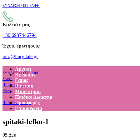
ΣΥΝΔΕΣΗ / ΕΓΓΡΑΦΗ
Καλέστε μας
+30 6937446794
Έχετε ερωτήσεις;
info@fairy-tale.gr
Αρχικη
ΣΥΝΔΕΣΗ / ΕΓΓΡΑΦΗ
By Sophy
Search
Γαμος
€
0.00
0
items
Βαπτιση
Menu
Μαιευτηριο
Παιδικο Δωματιο
€
0.00
0
items
Προσφορές
Επικοινωνια
spitaki-lefko-1
05
Δεκ