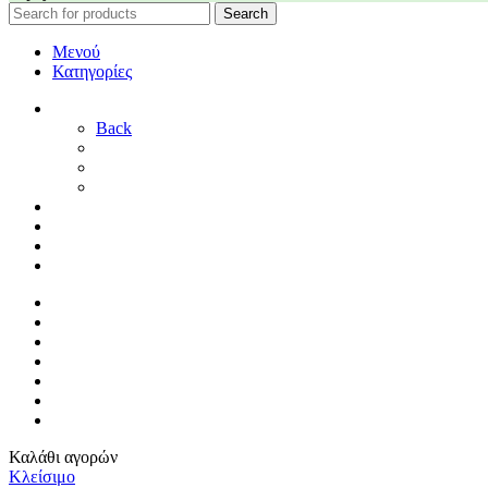
Search
Μενού
Κατηγορίες
ΓΑΜΟΣ
Back
ΓΙΑ ΤΗ ΝΥΦΗ
ΓΙΑ ΤΟΝ ΓΑΜΠΡΟ
ΔΙΑΚΟΣΜΗΣΗ ΓΑΜΟΥ
ΒΑΠΤΙΣΗ
ΜΑΙΕΥΤΗΡΙΟ
ΠΑΙΔΙΚΟ ΔΩΜΑΤΙΟ
ΠΡΟΣΦΟΡΕΣ
ΑΡΧΙΚΗ
By Sophy
ΕΠΙΚΟΙΝΩΝΙΑ
ΤΡΟΠΟΙ ΠΛΗΡΩΜΗΣ
ΤΡΟΠΟΙ ΑΠΟΣΤΟΛΗΣ
ΠΟΛΙΤΙΚΗ ΕΠΙΣΤΡΟΦΩΝ
ΣΥΝΔΕΣΗ / ΕΓΓΡΑΦΗ
Καλάθι αγορών
Κλείσιμο