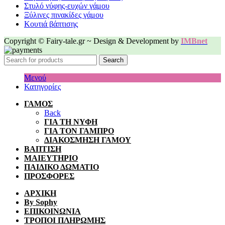
Στυλό νύφης-ευχών γάμου
Ξύλινες πινακίδες γάμου
Κουτιά βάπτισης
Copyright © Fairy-tale.gr ~ Design & Development by
IMBnet
Search
Μενού
Κατηγορίες
ΓΑΜΟΣ
Back
ΓΙΑ ΤΗ ΝΥΦΗ
ΓΙΑ ΤΟΝ ΓΑΜΠΡΟ
ΔΙΑΚΟΣΜΗΣΗ ΓΑΜΟΥ
ΒΑΠΤΙΣΗ
ΜΑΙΕΥΤΗΡΙΟ
ΠΑΙΔΙΚΟ ΔΩΜΑΤΙΟ
ΠΡΟΣΦΟΡΕΣ
ΑΡΧΙΚΗ
By Sophy
ΕΠΙΚΟΙΝΩΝΙΑ
ΤΡΟΠΟΙ ΠΛΗΡΩΜΗΣ