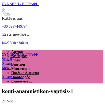
ΣΥΝΔΕΣΗ / ΕΓΓΡΑΦΗ
Καλέστε μας
+30 6937446794
Έχετε ερωτήσεις;
info@fairy-tale.gr
Αρχικη
ΣΥΝΔΕΣΗ / ΕΓΓΡΑΦΗ
By Sophy
Search
Γαμος
€
0.00
0
items
Βαπτιση
Menu
Μαιευτηριο
Παιδικο Δωματιο
€
0.00
0
items
Προσφορές
Επικοινωνια
kouti-anamnistikon-vaptisis-1
24
Νοέ