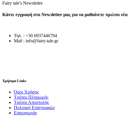
Fairy tale's Newsletter
Κάντε εγγραφή στο Newsletter μας για να μαθαίνετε πρώτοι νέ
Τηλ. : +30 6937446794
Mail : info@fairy-tale.gr
Χρήσιμα Links
Όροι Χρήσης
Τρόποι Πληρωμής
Τρόποι Αποστολής
Πολιτική Επιστροφών
Επικοινωνία