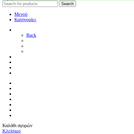
Search
Μενού
Κατηγορίες
ΓΑΜΟΣ
Back
ΓΙΑ ΤΗ ΝΥΦΗ
ΓΙΑ ΤΟΝ ΓΑΜΠΡΟ
ΔΙΑΚΟΣΜΗΣΗ ΓΑΜΟΥ
ΒΑΠΤΙΣΗ
ΜΑΙΕΥΤΗΡΙΟ
ΠΑΙΔΙΚΟ ΔΩΜΑΤΙΟ
ΠΡΟΣΦΟΡΕΣ
ΑΡΧΙΚΗ
By Sophy
ΕΠΙΚΟΙΝΩΝΙΑ
ΤΡΟΠΟΙ ΠΛΗΡΩΜΗΣ
ΤΡΟΠΟΙ ΑΠΟΣΤΟΛΗΣ
ΠΟΛΙΤΙΚΗ ΕΠΙΣΤΡΟΦΩΝ
ΣΥΝΔΕΣΗ / ΕΓΓΡΑΦΗ
Καλάθι αγορών
Κλείσιμο