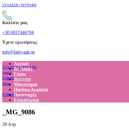
ΣΥΝΔΕΣΗ / ΕΓΓΡΑΦΗ
Καλέστε μας
+30 6937446794
Έχετε ερωτήσεις;
info@fairy-tale.gr
Αρχικη
ΣΥΝΔΕΣΗ / ΕΓΓΡΑΦΗ
By Sophy
Search
Γαμος
€
0.00
0
items
Βαπτιση
Menu
Μαιευτηριο
Παιδικο Δωματιο
€
0.00
0
items
Προσφορές
Επικοινωνια
_MG_9086
29
Απρ