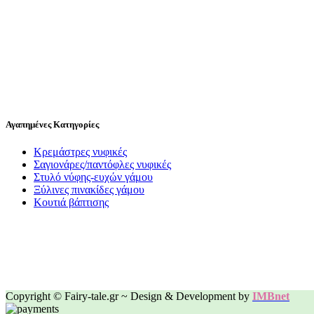
Αγαπημένες Κατηγορίες
Κρεμάστρες νυφικές
Σαγιονάρες/παντόφλες νυφικές
Στυλό νύφης-ευχών γάμου
Ξύλινες πινακίδες γάμου
Κουτιά βάπτισης
Copyright © Fairy-tale.gr ~ Design & Development by
IMBnet