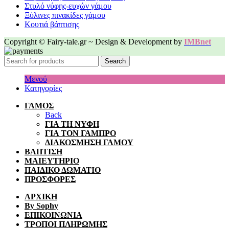
Στυλό νύφης-ευχών γάμου
Ξύλινες πινακίδες γάμου
Κουτιά βάπτισης
Copyright © Fairy-tale.gr ~ Design & Development by
IMBnet
Search
Μενού
Κατηγορίες
ΓΑΜΟΣ
Back
ΓΙΑ ΤΗ ΝΥΦΗ
ΓΙΑ ΤΟΝ ΓΑΜΠΡΟ
ΔΙΑΚΟΣΜΗΣΗ ΓΑΜΟΥ
ΒΑΠΤΙΣΗ
ΜΑΙΕΥΤΗΡΙΟ
ΠΑΙΔΙΚΟ ΔΩΜΑΤΙΟ
ΠΡΟΣΦΟΡΕΣ
ΑΡΧΙΚΗ
By Sophy
ΕΠΙΚΟΙΝΩΝΙΑ
ΤΡΟΠΟΙ ΠΛΗΡΩΜΗΣ