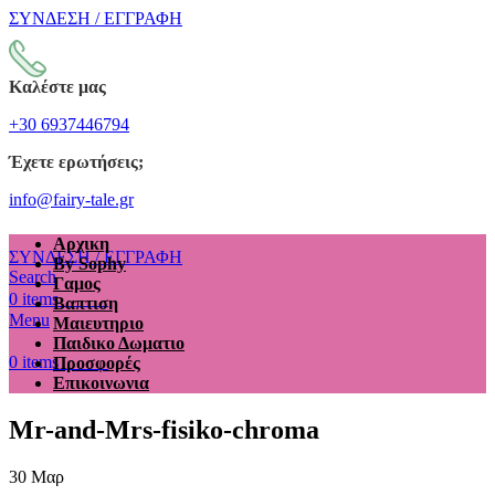
ΣΥΝΔΕΣΗ / ΕΓΓΡΑΦΗ
Καλέστε μας
+30 6937446794
Έχετε ερωτήσεις;
info@fairy-tale.gr
Αρχικη
ΣΥΝΔΕΣΗ / ΕΓΓΡΑΦΗ
By Sophy
Search
Γαμος
€
0.00
0
items
Βαπτιση
Menu
Μαιευτηριο
Παιδικο Δωματιο
€
0.00
0
items
Προσφορές
Επικοινωνια
Mr-and-Mrs-fisiko-chroma
30
Μαρ