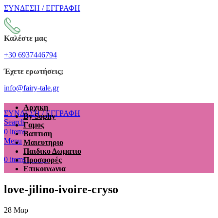
ΣΥΝΔΕΣΗ / ΕΓΓΡΑΦΗ
Καλέστε μας
+30 6937446794
Έχετε ερωτήσεις;
info@fairy-tale.gr
Αρχικη
ΣΥΝΔΕΣΗ / ΕΓΓΡΑΦΗ
By Sophy
Search
Γαμος
€
0.00
0
items
Βαπτιση
Menu
Μαιευτηριο
Παιδικο Δωματιο
€
0.00
0
items
Προσφορές
Επικοινωνια
love-jilino-ivoire-cryso
28
Μαρ