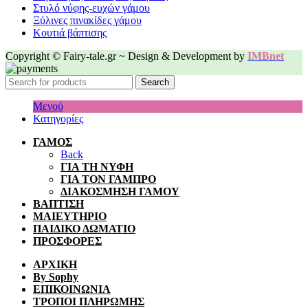
Στυλό νύφης-ευχών γάμου
Ξύλινες πινακίδες γάμου
Κουτιά βάπτισης
Copyright © Fairy-tale.gr ~ Design & Development by
IMBnet
Search
Μενού
Κατηγορίες
ΓΑΜΟΣ
Back
ΓΙΑ ΤΗ ΝΥΦΗ
ΓΙΑ ΤΟΝ ΓΑΜΠΡΟ
ΔΙΑΚΟΣΜΗΣΗ ΓΑΜΟΥ
ΒΑΠΤΙΣΗ
ΜΑΙΕΥΤΗΡΙΟ
ΠΑΙΔΙΚΟ ΔΩΜΑΤΙΟ
ΠΡΟΣΦΟΡΕΣ
ΑΡΧΙΚΗ
By Sophy
ΕΠΙΚΟΙΝΩΝΙΑ
ΤΡΟΠΟΙ ΠΛΗΡΩΜΗΣ