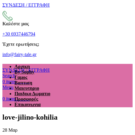
ΣΥΝΔΕΣΗ / ΕΓΓΡΑΦΗ
Καλέστε μας
+30 6937446794
Έχετε ερωτήσεις;
info@fairy-tale.gr
Αρχικη
ΣΥΝΔΕΣΗ / ΕΓΓΡΑΦΗ
By Sophy
Search
Γαμος
€
0.00
0
items
Βαπτιση
Menu
Μαιευτηριο
Παιδικο Δωματιο
€
0.00
0
items
Προσφορές
Επικοινωνια
love-jilino-kohilia
28
Μαρ