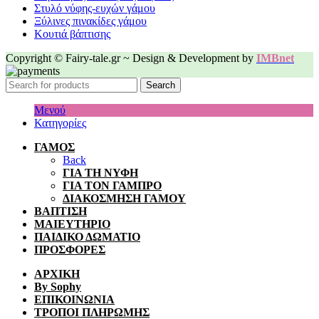
Στυλό νύφης-ευχών γάμου
Ξύλινες πινακίδες γάμου
Κουτιά βάπτισης
Copyright © Fairy-tale.gr ~ Design & Development by
IMBnet
Search
Μενού
Κατηγορίες
ΓΑΜΟΣ
Back
ΓΙΑ ΤΗ ΝΥΦΗ
ΓΙΑ ΤΟΝ ΓΑΜΠΡΟ
ΔΙΑΚΟΣΜΗΣΗ ΓΑΜΟΥ
ΒΑΠΤΙΣΗ
ΜΑΙΕΥΤΗΡΙΟ
ΠΑΙΔΙΚΟ ΔΩΜΑΤΙΟ
ΠΡΟΣΦΟΡΕΣ
ΑΡΧΙΚΗ
By Sophy
ΕΠΙΚΟΙΝΩΝΙΑ
ΤΡΟΠΟΙ ΠΛΗΡΩΜΗΣ