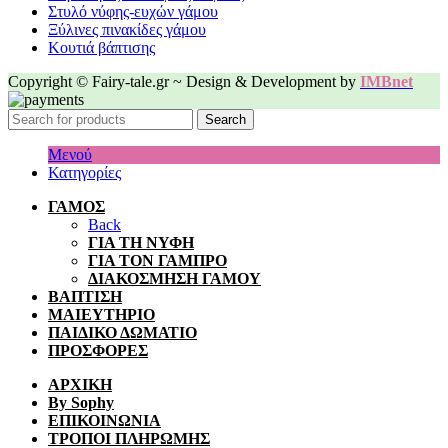
Στυλό νύφης-ευχών γάμου
Ξύλινες πινακίδες γάμου
Κουτιά βάπτισης
Copyright © Fairy-tale.gr ~ Design & Development by
IMBnet
Search
Μενού
Κατηγορίες
ΓΑΜΟΣ
Back
ΓΙΑ ΤΗ ΝΥΦΗ
ΓΙΑ ΤΟΝ ΓΑΜΠΡΟ
ΔΙΑΚΟΣΜΗΣΗ ΓΑΜΟΥ
ΒΑΠΤΙΣΗ
ΜΑΙΕΥΤΗΡΙΟ
ΠΑΙΔΙΚΟ ΔΩΜΑΤΙΟ
ΠΡΟΣΦΟΡΕΣ
ΑΡΧΙΚΗ
By Sophy
ΕΠΙΚΟΙΝΩΝΙΑ
ΤΡΟΠΟΙ ΠΛΗΡΩΜΗΣ