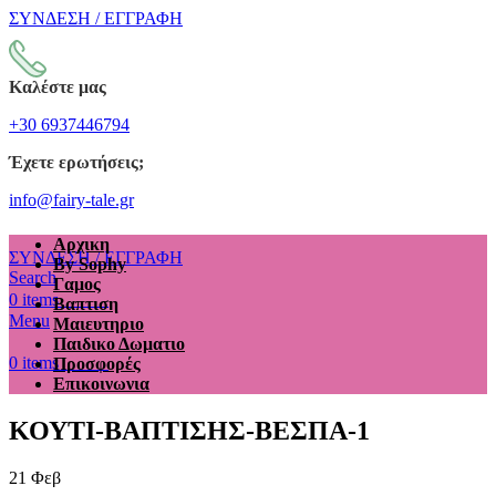
ΣΥΝΔΕΣΗ / ΕΓΓΡΑΦΗ
Καλέστε μας
+30 6937446794
Έχετε ερωτήσεις;
info@fairy-tale.gr
Αρχικη
ΣΥΝΔΕΣΗ / ΕΓΓΡΑΦΗ
By Sophy
Search
Γαμος
€
0.00
0
items
Βαπτιση
Menu
Μαιευτηριο
Παιδικο Δωματιο
€
0.00
0
items
Προσφορές
Επικοινωνια
ΚΟΥΤΙ-ΒΑΠΤΙΣΗΣ-ΒΕΣΠΑ-1
21
Φεβ