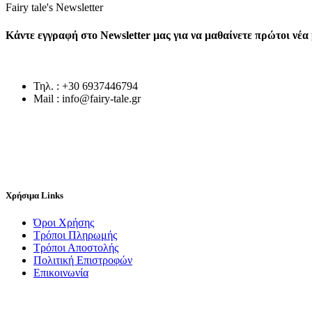
Fairy tale's Newsletter
Κάντε εγγραφή στο Newsletter μας για να μαθαίνετε πρώτοι νέ
Τηλ. : +30 6937446794
Mail : info@fairy-tale.gr
Χρήσιμα Links
Όροι Χρήσης
Τρόποι Πληρωμής
Τρόποι Αποστολής
Πολιτική Επιστροφών
Επικοινωνία