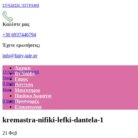
ΣΥΝΔΕΣΗ / ΕΓΓΡΑΦΗ
Καλέστε μας
+30 6937446794
Έχετε ερωτήσεις;
info@fairy-tale.gr
Αρχικη
ΣΥΝΔΕΣΗ / ΕΓΓΡΑΦΗ
By Sophy
Search
Γαμος
€
0.00
0
items
Βαπτιση
Menu
Μαιευτηριο
Παιδικο Δωματιο
€
0.00
0
items
Προσφορές
Επικοινωνια
kremastra-nifiki-lefki-dantela-1
21
Φεβ