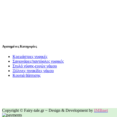
Αγαπημένες Κατηγορίες
Κρεμάστρες νυφικές
Σαγιονάρες/παντόφλες νυφικές
Στυλό νύφης-ευχών γάμου
Ξύλινες πινακίδες γάμου
Κουτιά βάπτισης
Copyright © Fairy-tale.gr ~ Design & Development by
IMBnet