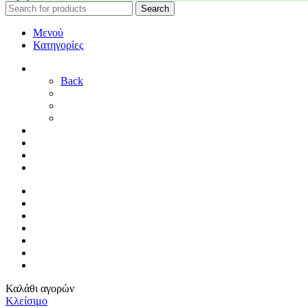
Search
Μενού
Κατηγορίες
ΓΑΜΟΣ
Back
ΓΙΑ ΤΗ ΝΥΦΗ
ΓΙΑ ΤΟΝ ΓΑΜΠΡΟ
ΔΙΑΚΟΣΜΗΣΗ ΓΑΜΟΥ
ΒΑΠΤΙΣΗ
ΜΑΙΕΥΤΗΡΙΟ
ΠΑΙΔΙΚΟ ΔΩΜΑΤΙΟ
ΠΡΟΣΦΟΡΕΣ
ΑΡΧΙΚΗ
By Sophy
ΕΠΙΚΟΙΝΩΝΙΑ
ΤΡΟΠΟΙ ΠΛΗΡΩΜΗΣ
ΤΡΟΠΟΙ ΑΠΟΣΤΟΛΗΣ
ΠΟΛΙΤΙΚΗ ΕΠΙΣΤΡΟΦΩΝ
ΣΥΝΔΕΣΗ / ΕΓΓΡΑΦΗ
Καλάθι αγορών
Κλείσιμο