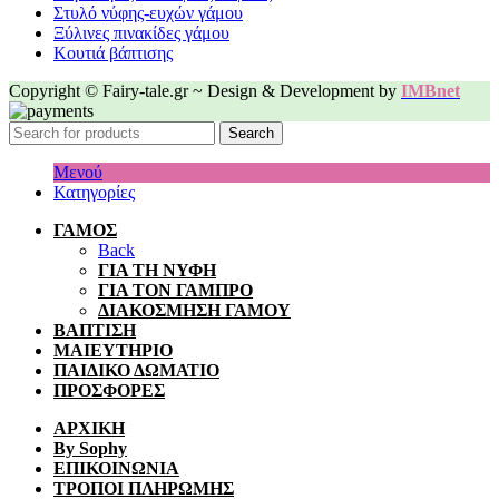
Στυλό νύφης-ευχών γάμου
Ξύλινες πινακίδες γάμου
Κουτιά βάπτισης
Copyright © Fairy-tale.gr ~ Design & Development by
IMBnet
Search
Μενού
Κατηγορίες
ΓΑΜΟΣ
Back
ΓΙΑ ΤΗ ΝΥΦΗ
ΓΙΑ ΤΟΝ ΓΑΜΠΡΟ
ΔΙΑΚΟΣΜΗΣΗ ΓΑΜΟΥ
ΒΑΠΤΙΣΗ
ΜΑΙΕΥΤΗΡΙΟ
ΠΑΙΔΙΚΟ ΔΩΜΑΤΙΟ
ΠΡΟΣΦΟΡΕΣ
ΑΡΧΙΚΗ
By Sophy
ΕΠΙΚΟΙΝΩΝΙΑ
ΤΡΟΠΟΙ ΠΛΗΡΩΜΗΣ