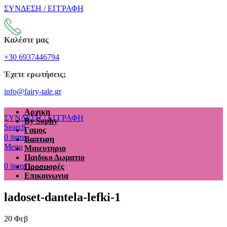
ΣΥΝΔΕΣΗ / ΕΓΓΡΑΦΗ
Καλέστε μας
+30 6937446794
Έχετε ερωτήσεις;
info@fairy-tale.gr
Αρχικη
ΣΥΝΔΕΣΗ / ΕΓΓΡΑΦΗ
By Sophy
Search
Γαμος
€
0.00
0
items
Βαπτιση
Menu
Μαιευτηριο
Παιδικο Δωματιο
€
0.00
0
items
Προσφορές
Επικοινωνια
ladoset-dantela-lefki-1
20
Φεβ