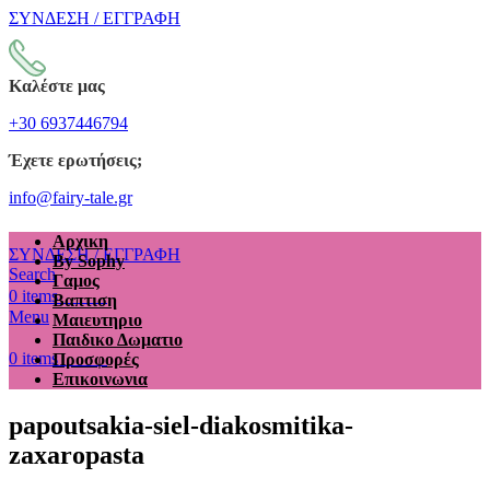
ΣΥΝΔΕΣΗ / ΕΓΓΡΑΦΗ
Καλέστε μας
+30 6937446794
Έχετε ερωτήσεις;
info@fairy-tale.gr
Αρχικη
ΣΥΝΔΕΣΗ / ΕΓΓΡΑΦΗ
By Sophy
Search
Γαμος
€
0.00
0
items
Βαπτιση
Menu
Μαιευτηριο
Παιδικο Δωματιο
€
0.00
0
items
Προσφορές
Επικοινωνια
papoutsakia-siel-diakosmitika-
zaxaropasta