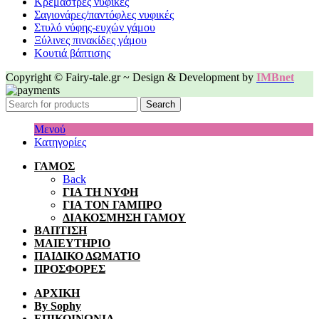
Κρεμάστρες νυφικές
Σαγιονάρες/παντόφλες νυφικές
Στυλό νύφης-ευχών γάμου
Ξύλινες πινακίδες γάμου
Κουτιά βάπτισης
Copyright © Fairy-tale.gr ~ Design & Development by
IMBnet
Search
Μενού
Κατηγορίες
ΓΑΜΟΣ
Back
ΓΙΑ ΤΗ ΝΥΦΗ
ΓΙΑ ΤΟΝ ΓΑΜΠΡΟ
ΔΙΑΚΟΣΜΗΣΗ ΓΑΜΟΥ
ΒΑΠΤΙΣΗ
ΜΑΙΕΥΤΗΡΙΟ
ΠΑΙΔΙΚΟ ΔΩΜΑΤΙΟ
ΠΡΟΣΦΟΡΕΣ
ΑΡΧΙΚΗ
By Sophy
ΕΠΙΚΟΙΝΩΝΙΑ