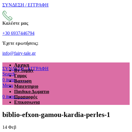
ΣΥΝΔΕΣΗ / ΕΓΓΡΑΦΗ
Καλέστε μας
+30 6937446794
Έχετε ερωτήσεις;
info@fairy-tale.gr
Αρχικη
ΣΥΝΔΕΣΗ / ΕΓΓΡΑΦΗ
By Sophy
Search
Γαμος
€
0.00
0
items
Βαπτιση
Menu
Μαιευτηριο
Παιδικο Δωματιο
€
0.00
0
items
Προσφορές
Επικοινωνια
biblio-efxon-gamou-kardia-perles-1
14
Φεβ