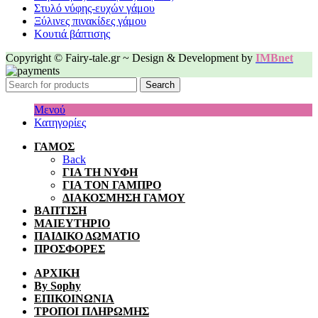
Στυλό νύφης-ευχών γάμου
Ξύλινες πινακίδες γάμου
Κουτιά βάπτισης
Copyright © Fairy-tale.gr ~ Design & Development by
IMBnet
Search
Μενού
Κατηγορίες
ΓΑΜΟΣ
Back
ΓΙΑ ΤΗ ΝΥΦΗ
ΓΙΑ ΤΟΝ ΓΑΜΠΡΟ
ΔΙΑΚΟΣΜΗΣΗ ΓΑΜΟΥ
ΒΑΠΤΙΣΗ
ΜΑΙΕΥΤΗΡΙΟ
ΠΑΙΔΙΚΟ ΔΩΜΑΤΙΟ
ΠΡΟΣΦΟΡΕΣ
ΑΡΧΙΚΗ
By Sophy
ΕΠΙΚΟΙΝΩΝΙΑ
ΤΡΟΠΟΙ ΠΛΗΡΩΜΗΣ