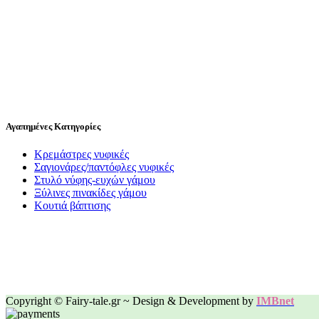
Αγαπημένες Κατηγορίες
Κρεμάστρες νυφικές
Σαγιονάρες/παντόφλες νυφικές
Στυλό νύφης-ευχών γάμου
Ξύλινες πινακίδες γάμου
Κουτιά βάπτισης
Copyright © Fairy-tale.gr ~ Design & Development by
IMBnet