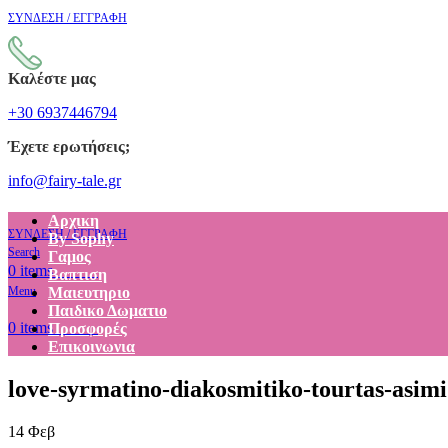
ΣΥΝΔΕΣΗ / ΕΓΓΡΑΦΗ
Καλέστε μας
+30 6937446794
Έχετε ερωτήσεις;
info@fairy-tale.gr
Αρχικη
ΣΥΝΔΕΣΗ / ΕΓΓΡΑΦΗ
By Sophy
Search
Γαμος
€
0.00
0
items
Βαπτιση
Menu
Μαιευτηριο
Παιδικο Δωματιο
€
0.00
0
items
Προσφορές
Επικοινωνια
love-syrmatino-diakosmitiko-tourtas-asimi
14
Φεβ