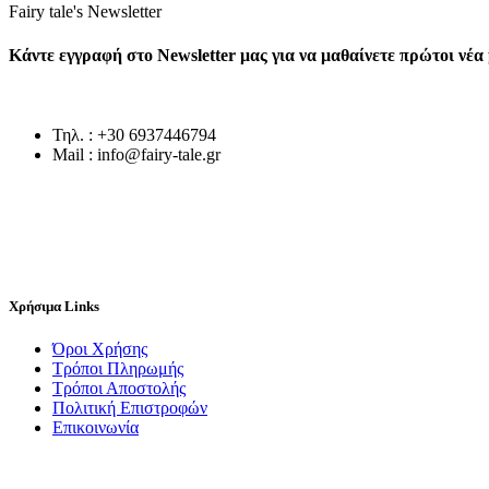
Fairy tale's Newsletter
Κάντε εγγραφή στο Newsletter μας για να μαθαίνετε πρώτοι νέ
Τηλ. : +30 6937446794
Mail : info@fairy-tale.gr
Χρήσιμα Links
Όροι Χρήσης
Τρόποι Πληρωμής
Τρόποι Αποστολής
Πολιτική Επιστροφών
Επικοινωνία