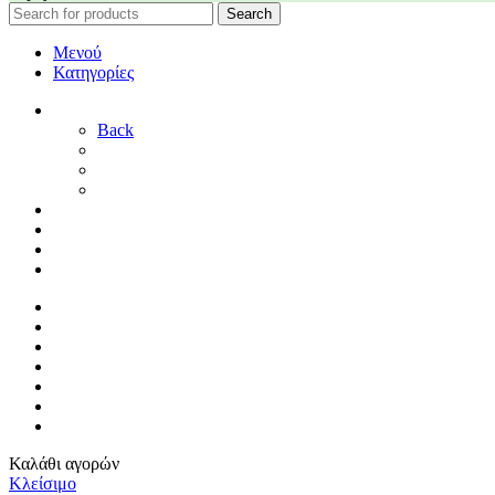
Search
Μενού
Κατηγορίες
ΓΑΜΟΣ
Back
ΓΙΑ ΤΗ ΝΥΦΗ
ΓΙΑ ΤΟΝ ΓΑΜΠΡΟ
ΔΙΑΚΟΣΜΗΣΗ ΓΑΜΟΥ
ΒΑΠΤΙΣΗ
ΜΑΙΕΥΤΗΡΙΟ
ΠΑΙΔΙΚΟ ΔΩΜΑΤΙΟ
ΠΡΟΣΦΟΡΕΣ
ΑΡΧΙΚΗ
By Sophy
ΕΠΙΚΟΙΝΩΝΙΑ
ΤΡΟΠΟΙ ΠΛΗΡΩΜΗΣ
ΤΡΟΠΟΙ ΑΠΟΣΤΟΛΗΣ
ΠΟΛΙΤΙΚΗ ΕΠΙΣΤΡΟΦΩΝ
ΣΥΝΔΕΣΗ / ΕΓΓΡΑΦΗ
Καλάθι αγορών
Κλείσιμο