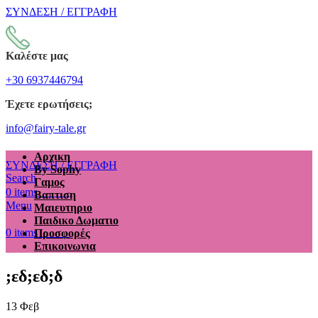
ΣΥΝΔΕΣΗ / ΕΓΓΡΑΦΗ
Καλέστε μας
+30 6937446794
Έχετε ερωτήσεις;
info@fairy-tale.gr
Αρχικη
ΣΥΝΔΕΣΗ / ΕΓΓΡΑΦΗ
By Sophy
Search
Γαμος
€
0.00
0
items
Βαπτιση
Menu
Μαιευτηριο
Παιδικο Δωματιο
€
0.00
0
items
Προσφορές
Επικοινωνια
;εδ;εδ;δ
13
Φεβ