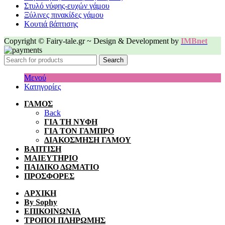
Στυλό νύφης-ευχών γάμου
Ξύλινες πινακίδες γάμου
Κουτιά βάπτισης
Copyright © Fairy-tale.gr ~ Design & Development by
IMBnet
Search
Μενού
Κατηγορίες
ΓΑΜΟΣ
Back
ΓΙΑ ΤΗ ΝΥΦΗ
ΓΙΑ ΤΟΝ ΓΑΜΠΡΟ
ΔΙΑΚΟΣΜΗΣΗ ΓΑΜΟΥ
ΒΑΠΤΙΣΗ
ΜΑΙΕΥΤΗΡΙΟ
ΠΑΙΔΙΚΟ ΔΩΜΑΤΙΟ
ΠΡΟΣΦΟΡΕΣ
ΑΡΧΙΚΗ
By Sophy
ΕΠΙΚΟΙΝΩΝΙΑ
ΤΡΟΠΟΙ ΠΛΗΡΩΜΗΣ