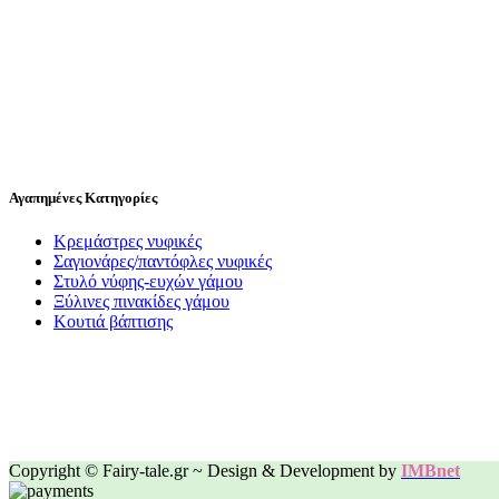
Αγαπημένες Κατηγορίες
Κρεμάστρες νυφικές
Σαγιονάρες/παντόφλες νυφικές
Στυλό νύφης-ευχών γάμου
Ξύλινες πινακίδες γάμου
Κουτιά βάπτισης
Copyright © Fairy-tale.gr ~ Design & Development by
IMBnet