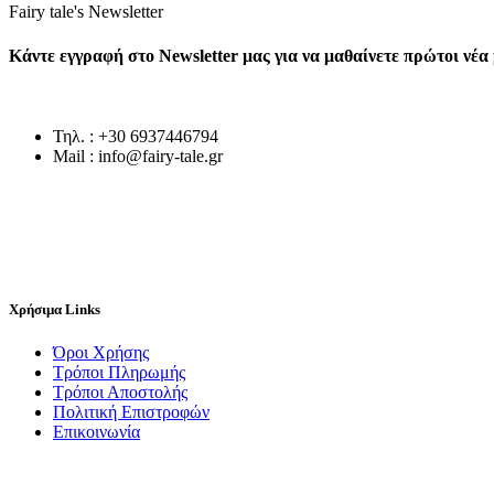
Fairy tale's Newsletter
Κάντε εγγραφή στο Newsletter μας για να μαθαίνετε πρώτοι νέ
Τηλ. : +30 6937446794
Mail : info@fairy-tale.gr
Χρήσιμα Links
Όροι Χρήσης
Τρόποι Πληρωμής
Τρόποι Αποστολής
Πολιτική Επιστροφών
Επικοινωνία