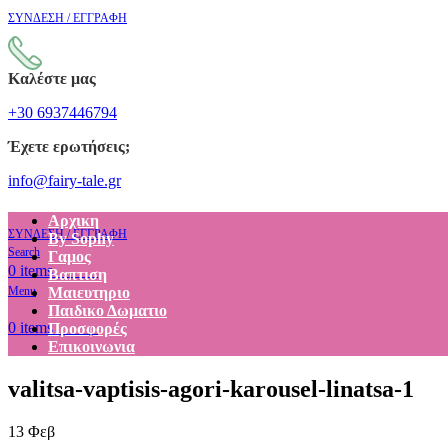
ΣΥΝΔΕΣΗ / ΕΓΓΡΑΦΗ
Καλέστε μας
+30 6937446794
Έχετε ερωτήσεις;
info@fairy-tale.gr
Αρχικη
ΣΥΝΔΕΣΗ / ΕΓΓΡΑΦΗ
By Sophy
Search
Γαμος
€
0.00
0
items
Βαπτιση
Menu
Μαιευτηριο
Παιδικο Δωματιο
€
0.00
0
items
Προσφορές
Επικοινωνια
valitsa-vaptisis-agori-karousel-linatsa-1
13
Φεβ