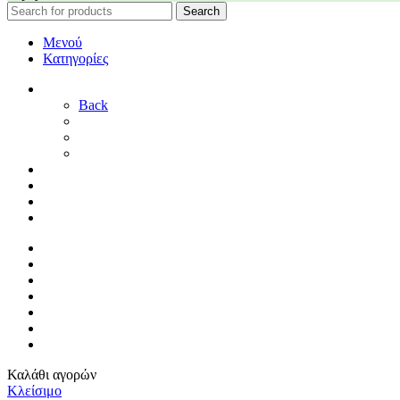
Search
Μενού
Κατηγορίες
ΓΑΜΟΣ
Back
ΓΙΑ ΤΗ ΝΥΦΗ
ΓΙΑ ΤΟΝ ΓΑΜΠΡΟ
ΔΙΑΚΟΣΜΗΣΗ ΓΑΜΟΥ
ΒΑΠΤΙΣΗ
ΜΑΙΕΥΤΗΡΙΟ
ΠΑΙΔΙΚΟ ΔΩΜΑΤΙΟ
ΠΡΟΣΦΟΡΕΣ
ΑΡΧΙΚΗ
By Sophy
ΕΠΙΚΟΙΝΩΝΙΑ
ΤΡΟΠΟΙ ΠΛΗΡΩΜΗΣ
ΤΡΟΠΟΙ ΑΠΟΣΤΟΛΗΣ
ΠΟΛΙΤΙΚΗ ΕΠΙΣΤΡΟΦΩΝ
ΣΥΝΔΕΣΗ / ΕΓΓΡΑΦΗ
Καλάθι αγορών
Κλείσιμο