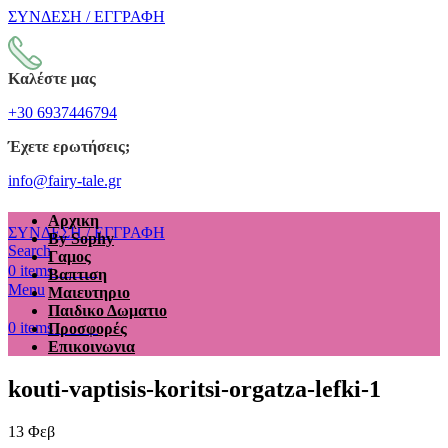
ΣΥΝΔΕΣΗ / ΕΓΓΡΑΦΗ
Καλέστε μας
+30 6937446794
Έχετε ερωτήσεις;
info@fairy-tale.gr
Αρχικη
ΣΥΝΔΕΣΗ / ΕΓΓΡΑΦΗ
By Sophy
Search
Γαμος
€
0.00
0
items
Βαπτιση
Menu
Μαιευτηριο
Παιδικο Δωματιο
€
0.00
0
items
Προσφορές
Επικοινωνια
kouti-vaptisis-koritsi-orgatza-lefki-1
13
Φεβ