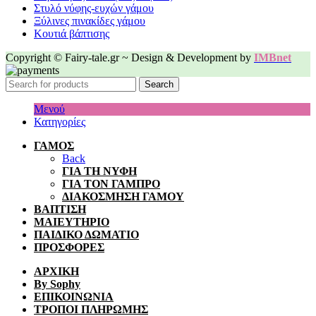
Στυλό νύφης-ευχών γάμου
Ξύλινες πινακίδες γάμου
Κουτιά βάπτισης
Copyright © Fairy-tale.gr ~ Design & Development by
IMBnet
Search
Μενού
Κατηγορίες
ΓΑΜΟΣ
Back
ΓΙΑ ΤΗ ΝΥΦΗ
ΓΙΑ ΤΟΝ ΓΑΜΠΡΟ
ΔΙΑΚΟΣΜΗΣΗ ΓΑΜΟΥ
ΒΑΠΤΙΣΗ
ΜΑΙΕΥΤΗΡΙΟ
ΠΑΙΔΙΚΟ ΔΩΜΑΤΙΟ
ΠΡΟΣΦΟΡΕΣ
ΑΡΧΙΚΗ
By Sophy
ΕΠΙΚΟΙΝΩΝΙΑ
ΤΡΟΠΟΙ ΠΛΗΡΩΜΗΣ