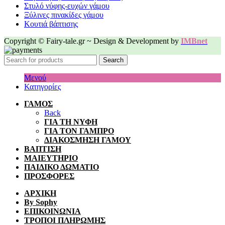
Στυλό νύφης-ευχών γάμου
Ξύλινες πινακίδες γάμου
Κουτιά βάπτισης
Copyright © Fairy-tale.gr ~ Design & Development by
IMBnet
Search
Μενού
Κατηγορίες
ΓΑΜΟΣ
Back
ΓΙΑ ΤΗ ΝΥΦΗ
ΓΙΑ ΤΟΝ ΓΑΜΠΡΟ
ΔΙΑΚΟΣΜΗΣΗ ΓΑΜΟΥ
ΒΑΠΤΙΣΗ
ΜΑΙΕΥΤΗΡΙΟ
ΠΑΙΔΙΚΟ ΔΩΜΑΤΙΟ
ΠΡΟΣΦΟΡΕΣ
ΑΡΧΙΚΗ
By Sophy
ΕΠΙΚΟΙΝΩΝΙΑ
ΤΡΟΠΟΙ ΠΛΗΡΩΜΗΣ