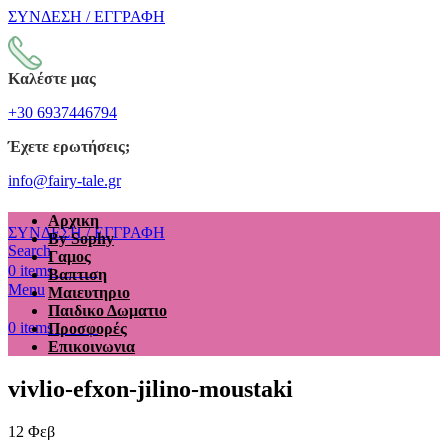
ΣΥΝΔΕΣΗ / ΕΓΓΡΑΦΗ
Καλέστε μας
+30 6937446794
Έχετε ερωτήσεις;
info@fairy-tale.gr
Αρχικη
ΣΥΝΔΕΣΗ / ΕΓΓΡΑΦΗ
By Sophy
Search
Γαμος
€
0.00
0
items
Βαπτιση
Menu
Μαιευτηριο
Παιδικο Δωματιο
€
0.00
0
items
Προσφορές
Επικοινωνια
vivlio-efxon-jilino-moustaki
12
Φεβ