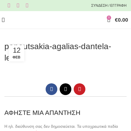
ΣΥΝΔΕΣΗ / ΕΓΓΡΑΦΗ
0
€
0.00
papoutsakia-agalias-dantela-
12
lefka
ΦΕΒ
ΑΦΉΣΤΕ ΜΙΑ ΑΠΆΝΤΗΣΗ
Η ηλ. διεύθυνση σας δεν δημοσιεύεται.
Τα υποχρεωτικά πεδία