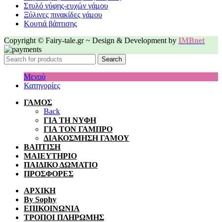
Στυλό νύφης-ευχών γάμου
Ξύλινες πινακίδες γάμου
Κουτιά βάπτισης
Copyright © Fairy-tale.gr ~ Design & Development by
IMBnet
Search
Μενού
Κατηγορίες
ΓΑΜΟΣ
Back
ΓΙΑ ΤΗ ΝΥΦΗ
ΓΙΑ ΤΟΝ ΓΑΜΠΡΟ
ΔΙΑΚΟΣΜΗΣΗ ΓΑΜΟΥ
ΒΑΠΤΙΣΗ
ΜΑΙΕΥΤΗΡΙΟ
ΠΑΙΔΙΚΟ ΔΩΜΑΤΙΟ
ΠΡΟΣΦΟΡΕΣ
ΑΡΧΙΚΗ
By Sophy
ΕΠΙΚΟΙΝΩΝΙΑ
ΤΡΟΠΟΙ ΠΛΗΡΩΜΗΣ