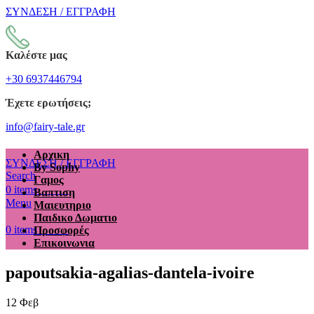
ΣΥΝΔΕΣΗ / ΕΓΓΡΑΦΗ
Καλέστε μας
+30 6937446794
Έχετε ερωτήσεις;
info@fairy-tale.gr
Αρχικη
ΣΥΝΔΕΣΗ / ΕΓΓΡΑΦΗ
By Sophy
Search
Γαμος
€
0.00
0
items
Βαπτιση
Menu
Μαιευτηριο
Παιδικο Δωματιο
€
0.00
0
items
Προσφορές
Επικοινωνια
papoutsakia-agalias-dantela-ivoire
12
Φεβ