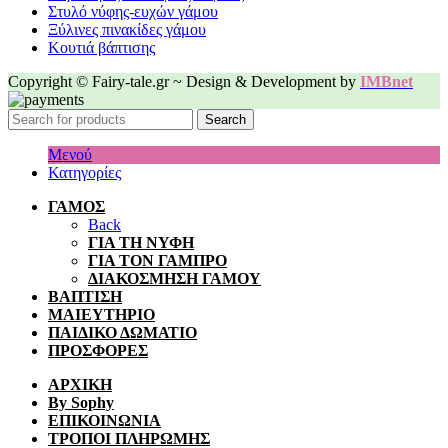
Στυλό νύφης-ευχών γάμου
Ξύλινες πινακίδες γάμου
Κουτιά βάπτισης
Copyright © Fairy-tale.gr ~ Design & Development by
IMBnet
Search
Μενού
Κατηγορίες
ΓΑΜΟΣ
Back
ΓΙΑ ΤΗ ΝΥΦΗ
ΓΙΑ ΤΟΝ ΓΑΜΠΡΟ
ΔΙΑΚΟΣΜΗΣΗ ΓΑΜΟΥ
ΒΑΠΤΙΣΗ
ΜΑΙΕΥΤΗΡΙΟ
ΠΑΙΔΙΚΟ ΔΩΜΑΤΙΟ
ΠΡΟΣΦΟΡΕΣ
ΑΡΧΙΚΗ
By Sophy
ΕΠΙΚΟΙΝΩΝΙΑ
ΤΡΟΠΟΙ ΠΛΗΡΩΜΗΣ