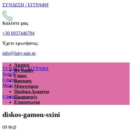
ΣΥΝΔΕΣΗ / ΕΓΓΡΑΦΗ
Καλέστε μας
+30 6937446794
Έχετε ερωτήσεις;
info@fairy-tale.gr
Αρχικη
ΣΥΝΔΕΣΗ / ΕΓΓΡΑΦΗ
By Sophy
Search
Γαμος
€
0.00
0
items
Βαπτιση
Menu
Μαιευτηριο
Παιδικο Δωματιο
€
0.00
0
items
Προσφορές
Επικοινωνια
diskos-gamou-sxini
09
Φεβ