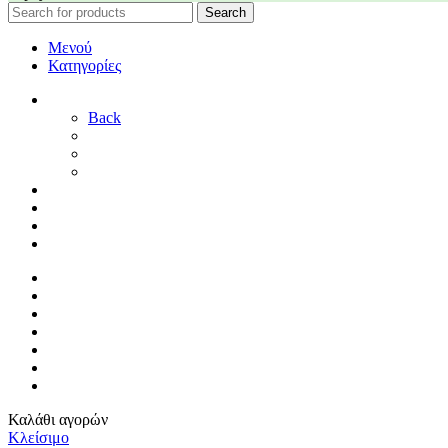
Search
Μενού
Κατηγορίες
ΓΑΜΟΣ
Back
ΓΙΑ ΤΗ ΝΥΦΗ
ΓΙΑ ΤΟΝ ΓΑΜΠΡΟ
ΔΙΑΚΟΣΜΗΣΗ ΓΑΜΟΥ
ΒΑΠΤΙΣΗ
ΜΑΙΕΥΤΗΡΙΟ
ΠΑΙΔΙΚΟ ΔΩΜΑΤΙΟ
ΠΡΟΣΦΟΡΕΣ
ΑΡΧΙΚΗ
By Sophy
ΕΠΙΚΟΙΝΩΝΙΑ
ΤΡΟΠΟΙ ΠΛΗΡΩΜΗΣ
ΤΡΟΠΟΙ ΑΠΟΣΤΟΛΗΣ
ΠΟΛΙΤΙΚΗ ΕΠΙΣΤΡΟΦΩΝ
ΣΥΝΔΕΣΗ / ΕΓΓΡΑΦΗ
Καλάθι αγορών
Κλείσιμο