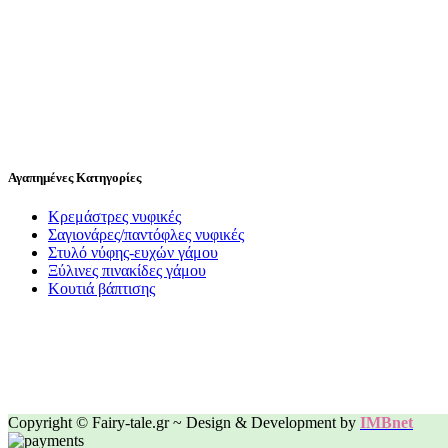
Αγαπημένες Κατηγορίες
Κρεμάστρες νυφικές
Σαγιονάρες/παντόφλες νυφικές
Στυλό νύφης-ευχών γάμου
Ξύλινες πινακίδες γάμου
Κουτιά βάπτισης
Copyright © Fairy-tale.gr ~ Design & Development by
IMBnet