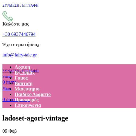
ΣΥΝΔΕΣΗ / ΕΓΓΡΑΦΗ
Καλέστε μας
+30 6937446794
Έχετε ερωτήσεις;
info@fairy-tale.gr
Αρχικη
ΣΥΝΔΕΣΗ / ΕΓΓΡΑΦΗ
By Sophy
Search
Γαμος
€
0.00
0
items
Βαπτιση
Menu
Μαιευτηριο
Παιδικο Δωματιο
€
0.00
0
items
Προσφορές
Επικοινωνια
ladoset-agori-vintage
09
Φεβ