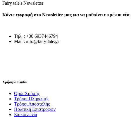
Fairy tale's Newsletter
Κάντε εγγραφή στο Newsletter μας για να μαθαίνετε πρώτοι νέ
Τηλ. : +30 6937446794
Mail : info@fairy-tale.gr
Χρήσιμα Links
Όροι Χρήσης
Τρόποι Πληρωμής
Τρόποι Αποστολής
Πολιτική Επιστροφών
Επικοινωνία