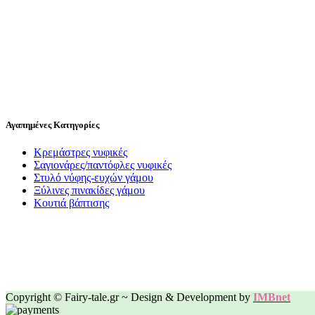
Αγαπημένες Κατηγορίες
Κρεμάστρες νυφικές
Σαγιονάρες/παντόφλες νυφικές
Στυλό νύφης-ευχών γάμου
Ξύλινες πινακίδες γάμου
Κουτιά βάπτισης
Copyright © Fairy-tale.gr ~ Design & Development by
IMBnet