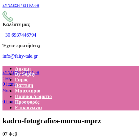
ΣΥΝΔΕΣΗ / ΕΓΓΡΑΦΗ
Καλέστε μας
+30 6937446794
Έχετε ερωτήσεις;
info@fairy-tale.gr
Αρχικη
ΣΥΝΔΕΣΗ / ΕΓΓΡΑΦΗ
By Sophy
Search
Γαμος
€
0.00
0
items
Βαπτιση
Menu
Μαιευτηριο
Παιδικο Δωματιο
€
0.00
0
items
Προσφορές
Επικοινωνια
kadro-fotografies-morou-mpez
07
Φεβ