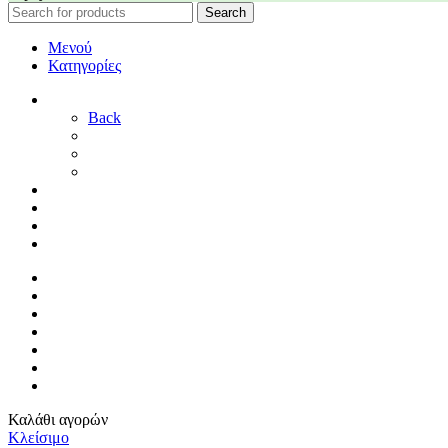
Search
Μενού
Κατηγορίες
ΓΑΜΟΣ
Back
ΓΙΑ ΤΗ ΝΥΦΗ
ΓΙΑ ΤΟΝ ΓΑΜΠΡΟ
ΔΙΑΚΟΣΜΗΣΗ ΓΑΜΟΥ
ΒΑΠΤΙΣΗ
ΜΑΙΕΥΤΗΡΙΟ
ΠΑΙΔΙΚΟ ΔΩΜΑΤΙΟ
ΠΡΟΣΦΟΡΕΣ
ΑΡΧΙΚΗ
By Sophy
ΕΠΙΚΟΙΝΩΝΙΑ
ΤΡΟΠΟΙ ΠΛΗΡΩΜΗΣ
ΤΡΟΠΟΙ ΑΠΟΣΤΟΛΗΣ
ΠΟΛΙΤΙΚΗ ΕΠΙΣΤΡΟΦΩΝ
ΣΥΝΔΕΣΗ / ΕΓΓΡΑΦΗ
Καλάθι αγορών
Κλείσιμο