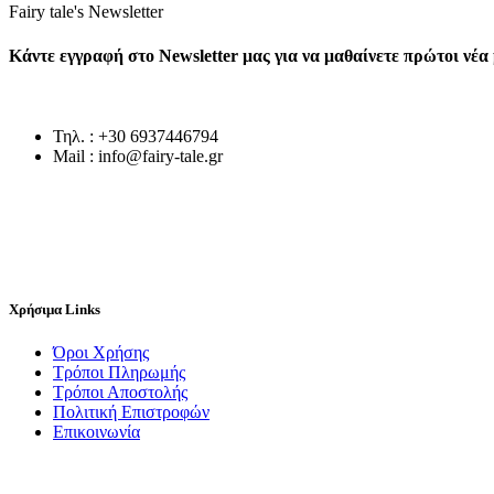
Fairy tale's Newsletter
Κάντε εγγραφή στο Newsletter μας για να μαθαίνετε πρώτοι νέ
Τηλ. : +30 6937446794
Mail : info@fairy-tale.gr
Χρήσιμα Links
Όροι Χρήσης
Τρόποι Πληρωμής
Τρόποι Αποστολής
Πολιτική Επιστροφών
Επικοινωνία